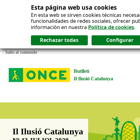
Esta página web usa cookies
En esta web se sirven cookies técnicas necesa
funcionalidades de redes sociales, ofrecer pu
información en nuestra
Política de cookies
.
Salto al contenido
Butlletí
Il Ilusió Catalunya
Boletín Il·lusió Catalunya
Il Ilusió Catalunya