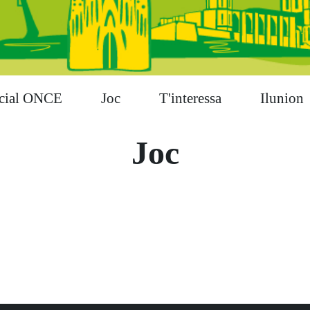
cial ONCE
Joc
T'interessa
Ilunion
Joc