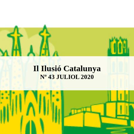
Boletín Il·lusió Catalunya
Il Ilusió Catalunya
Nº 43 JULIOL 2020