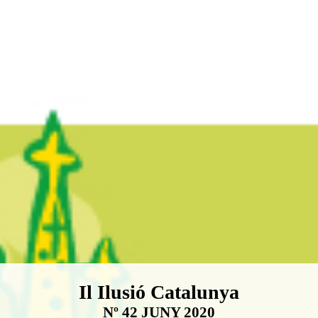
Boletín Il·lusió Catalunya
Il Ilusió Catalunya
Nº 42 JUNY 2020