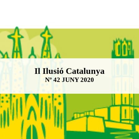
Boletín Il·lusió Catalunya
Il Ilusió Catalunya
Nº 42 JUNY 2020