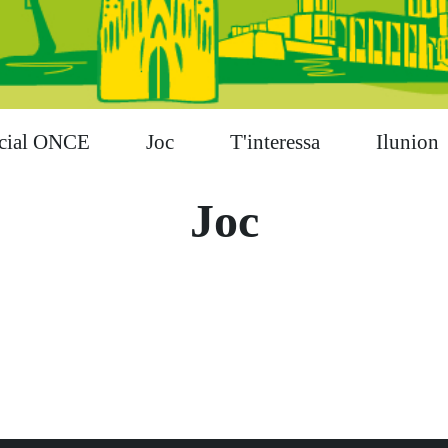
cial ONCE
Joc
T'interessa
Ilunion
Joc