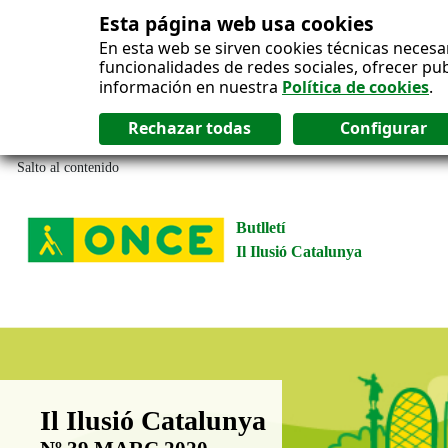
Esta página web usa cookies
En esta web se sirven cookies técnicas necesa
funcionalidades de redes sociales, ofrecer pu
información en nuestra
Política de cookies
.
Salto al contenido
Butlletí
Il Ilusió Catalunya
Boletín Il·lusió Catalunya
Il Ilusió Catalunya