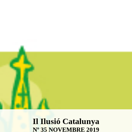
Boletín Il·lusió Catalunya
Il Ilusió Catalunya
Nº 35 NOVEMBRE 2019