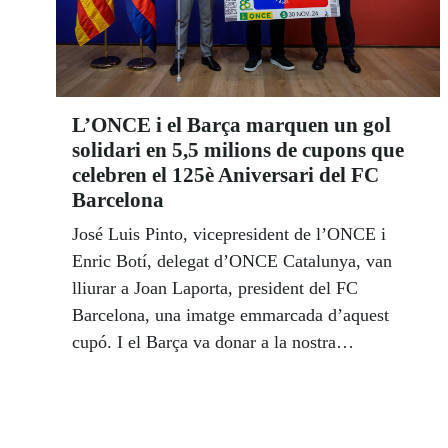
L’ONCE i el Barça marquen un gol
solidari en 5,5 milions de cupons que
celebren el 125è Aniversari del FC
Barcelona
José Luis Pinto, vicepresident de l’ONCE i
Enric Botí, delegat d’ONCE Catalunya, van
lliurar a Joan Laporta, president del FC
Barcelona, una imatge emmarcada d’aquest
cupó. I el Barça va donar a la nostra
Organització el logo del 125è Aniversari en una
estatueta i una inscripció en braille.