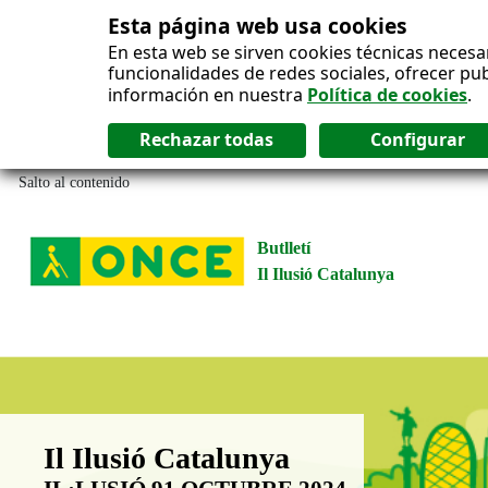
Esta página web usa cookies
En esta web se sirven cookies técnicas necesa
funcionalidades de redes sociales, ofrecer pu
información en nuestra
Política de cookies
.
Salto al contenido
Butlletí
Il Ilusió Catalunya
Boletín Il·lusió Catalunya
Il Ilusió Catalunya