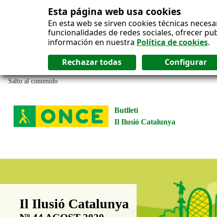
Esta página web usa cookies
En esta web se sirven cookies técnicas necesa
funcionalidades de redes sociales, ofrecer pu
información en nuestra
Política de cookies
.
Salto al contenido
Butlletí
Il Ilusió Catalunya
Boletín Il·lusió Catalunya
Il Ilusió Catalunya