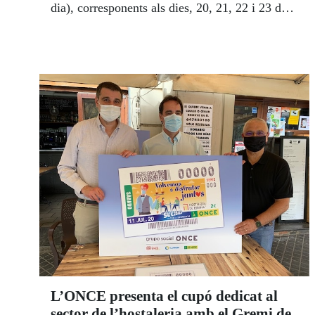
dia), corresponents als dies, 20, 21, 22 i 23 de
juliol, i que es van sumar a aquesta petició per
la seguretat a les carreteres.
L’ONCE presenta el cupó dedicat al
sector de l’hostaleria amb el Gremi de