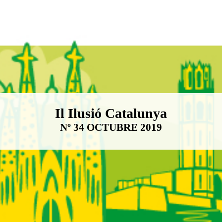
Boletín Il·lusió Catalunya
Il Ilusió Catalunya
Nº 34 OCTUBRE 2019