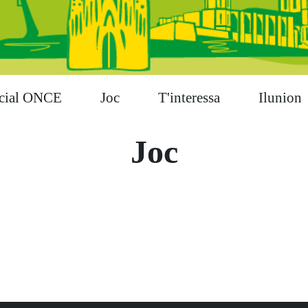
cial ONCE
Joc
T'interessa
Ilunion
Joc