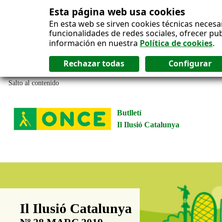
Esta página web usa cookies
En esta web se sirven cookies técnicas necesa
funcionalidades de redes sociales, ofrecer pu
información en nuestra
Política de cookies
.
Salto al contenido
Butlletí
Il Ilusió Catalunya
Boletín Il·lusió Catalunya
Il Ilusió Catalunya