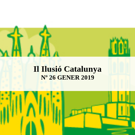
Boletín Il·lusió Catalunya
Il Ilusió Catalunya
Nº 26 GENER 2019