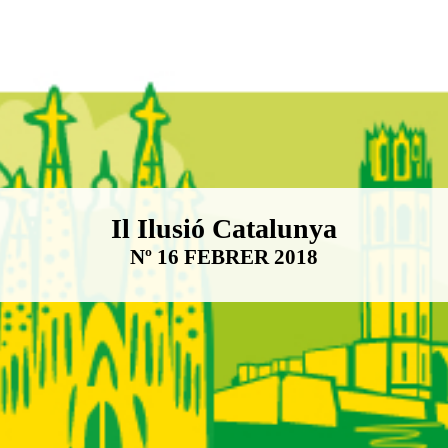
Boletín Il·lusió Catalunya
Il Ilusió Catalunya
Nº 16 FEBRER 2018