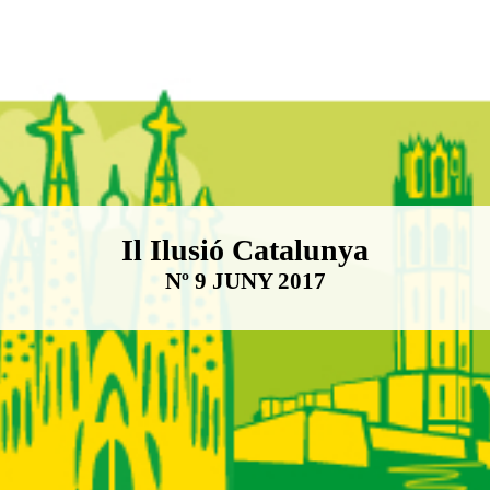
Boletín Il·lusió Catalunya
Il Ilusió Catalunya
Nº 9 JUNY 2017