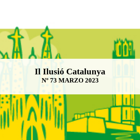
Boletín Il·lusió Catalunya
Il Ilusió Catalunya
Nº 73 MARZO 2023