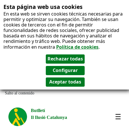
Esta página web usa cookies
En esta web se sirven cookies técnicas necesarias para
permitir y optimizar su navegación. También se usan
cookies de terceros con el fin de permitir
funcionalidades de redes sociales, ofrecer publicidad
basada en sus hábitos de navegación y analizar el
rendimiento y tráfico web. Puede obtener más
información en nuestra
Política de cookies
.
Salto al contenido
Butlletí
Il Ilusió Catalunya
Most