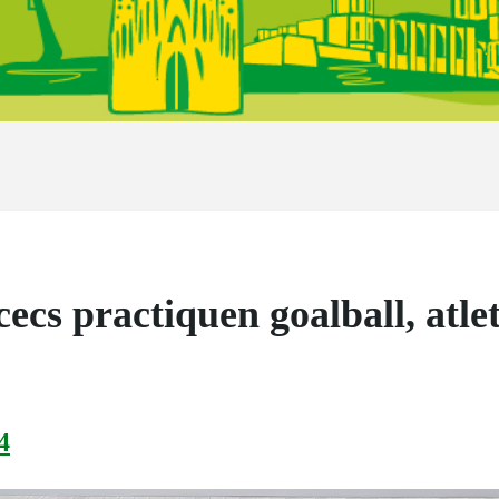
cs practiquen goalball, atleti
4