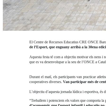
El Centre de Recursos Educatius CRE ONCE Barce
de l’Esport, que enguany arribà a la 30ena edic
Aquesta festa té com a objectiu motivar els nens i nen
que es va desenvolupar a la seu de l’ONCE a Cata
Durant el matí, els participants van practicar atletis
cooperatives diverses.
Van participar més de cent
L’objectiu d’aquesta jornada lúdica i esportiva, és 
“Treballem i potenciem els valors que comporta la pr
d’aconseguir que l’esport infantil i educatiu no e