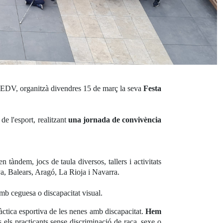
DV, organitzà divendres 15 de març la seva
Festa
 de l'esport, realitzant
una jornada de convivència
en tàndem, jocs de taula diversos, tallers i activitats
a, Balears, Aragó, La Rioja i Navarra.
amb ceguesa o discapacitat visual.
ràctica esportiva de les nenes amb discapacitat.
Hem
s els practicants sense discriminació de raça, sexe o