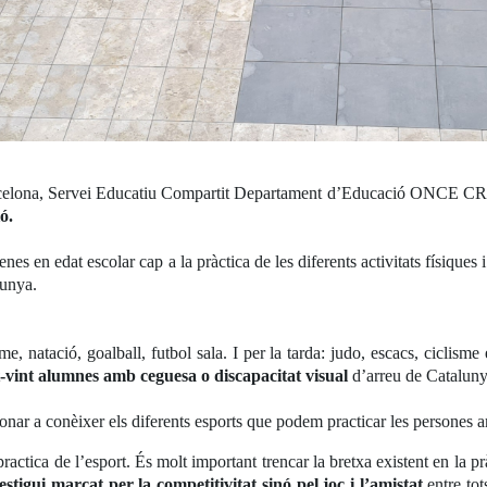
lona, Servei Educatiu Compartit Departament d’Educació ONCE CRE
ió.
es en edat escolar cap a la pràctica de les diferents activitats físiques i
lunya.
me, natació, goalball, futbol sala. I per la tarda: judo, escacs, ciclisme 
-vint alumnes amb ceguesa o discapacitat visual
d’arreu de Cataluny
donar a conèixer els diferents esports que podem practicar les persones 
actica de l’esport. És molt important trencar la bretxa existent en la p
stigui marcat per la competitivitat sinó pel joc i l’amistat
entre tot