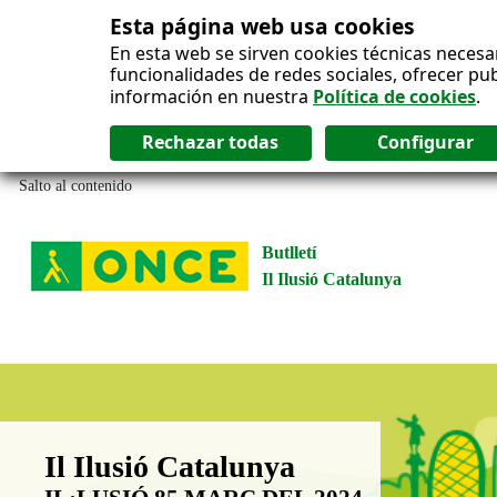
Esta página web usa cookies
En esta web se sirven cookies técnicas necesa
funcionalidades de redes sociales, ofrecer pu
información en nuestra
Política de cookies
.
Salto al contenido
Butlletí
Il Ilusió Catalunya
Boletín Il·lusió Catalunya
Il Ilusió Catalunya