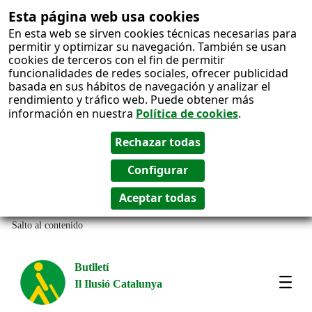
Esta página web usa cookies
En esta web se sirven cookies técnicas necesarias para
permitir y optimizar su navegación. También se usan
cookies de terceros con el fin de permitir
funcionalidades de redes sociales, ofrecer publicidad
basada en sus hábitos de navegación y analizar el
rendimiento y tráfico web. Puede obtener más
información en nuestra
Política de cookies
.
Salto al contenido
Butlletí
Il Ilusió Catalunya
Most