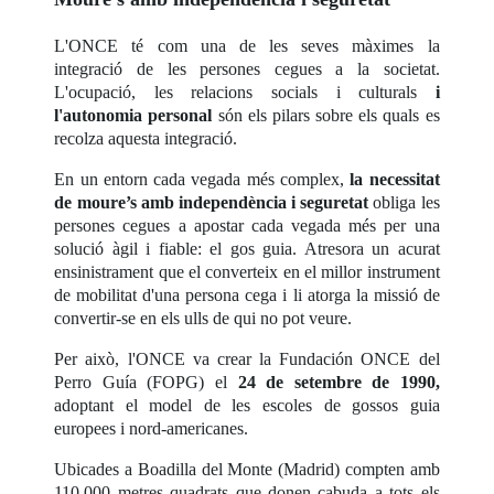
L'ONCE té com una de les seves màximes la
integració de les persones cegues a la societat.
L'ocupació, les relacions socials i culturals
i
l'autonomia personal
són els pilars sobre els quals es
recolza aquesta integració.
En un entorn cada vegada més complex,
la necessitat
de moure’s amb independència i seguretat
obliga les
persones cegues a apostar cada vegada més per una
solució àgil i fiable: el gos guia. Atresora un acurat
ensinistrament que el converteix en el millor instrument
de mobilitat d'una persona cega i li atorga la missió de
convertir-se en els ulls de qui no pot veure.
Per això, l'ONCE va crear la Fundación ONCE del
Perro Guía (FOPG) el
24 de setembre de 1990,
adoptant el model de les escoles de gossos guia
europees i nord-americanes.
Ubicades a Boadilla del Monte (Madrid) compten amb
110.000 metres quadrats que donen cabuda a tots els