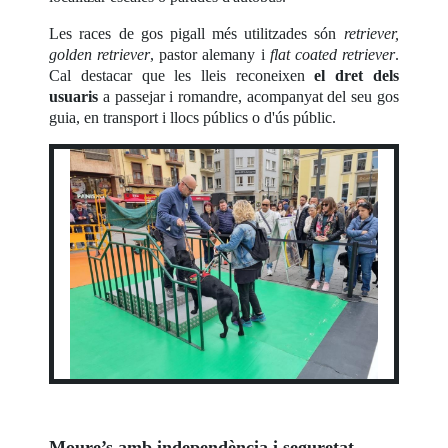
Les races de gos pigall més utilitzades són
retriever,
golden retriever
, pastor alemany i
flat coated retriever
.
Cal destacar que les lleis reconeixen
el dret dels
usuaris
a passejar i romandre, acompanyat del seu gos
guia, en transport i llocs públics o d'ús públic.
Moure’s amb independència i seguretat