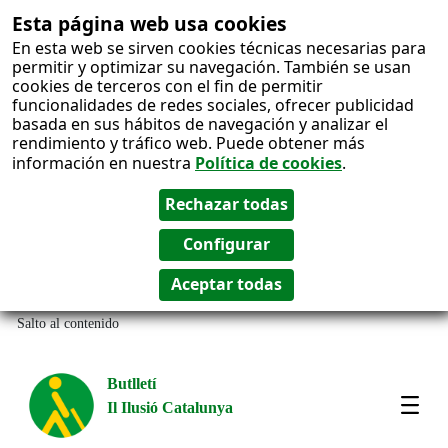
Esta página web usa cookies
En esta web se sirven cookies técnicas necesarias para
permitir y optimizar su navegación. También se usan
cookies de terceros con el fin de permitir
funcionalidades de redes sociales, ofrecer publicidad
basada en sus hábitos de navegación y analizar el
rendimiento y tráfico web. Puede obtener más
información en nuestra
Política de cookies
.
Salto al contenido
Butlletí
Il Ilusió Catalunya
Most