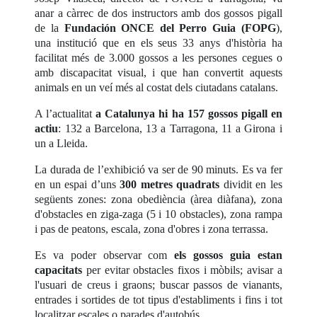
anar a càrrec de dos instructors amb dos gossos pigall
de la
Fundación ONCE del Perro Guia (FOPG
),
una institució que en els seus 33 anys d'història ha
facilitat més de 3.000 gossos a les persones cegues o
amb discapacitat visual, i que han convertit aquests
animals en un veí més al costat dels ciutadans catalans.
A l’actualitat
a Catalunya hi ha 157 gossos pigall en
actiu
: 132 a Barcelona, 13 a Tarragona, 11 a Girona i
un a Lleida.
La durada de l’exhibició va ser de 90 minuts. Es va fer
en un espai d’uns
300 metres quadrats
dividit en les
següents zones: zona obediència (àrea diàfana), zona
d'obstacles en ziga-zaga (5 i 10 obstacles), zona rampa
i pas de peatons, escala, zona d'obres i zona terrassa.
Es va poder observar com
els gossos guia estan
capacitats
per evitar obstacles fixos i mòbils; avisar a
l'usuari de creus i graons; buscar passos de vianants,
entrades i sortides de tot tipus d'establiments i fins i tot
localitzar escales o parades d'autobús.