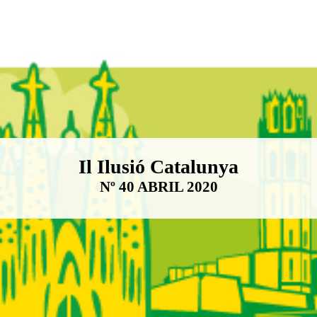
Boletín Il·lusió Catalunya
Il Ilusió Catalunya
Nº 40 ABRIL 2020