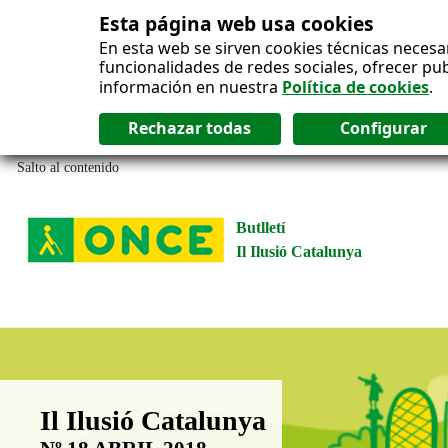
Esta página web usa cookies
En esta web se sirven cookies técnicas necesa
funcionalidades de redes sociales, ofrecer pu
información en nuestra
Política de cookies
.
Salto al contenido
Butlletí
Il Ilusió Catalunya
Boletín Il·lusió Catalunya
Il Ilusió Catalunya