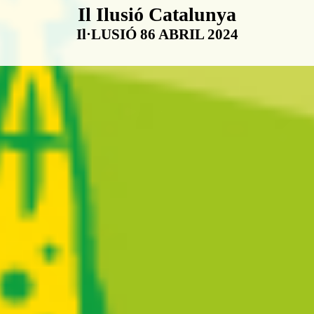
Boletín Il·lusió Catalunya
Il Ilusió Catalunya
Il·LUSIÓ 86 ABRIL 2024