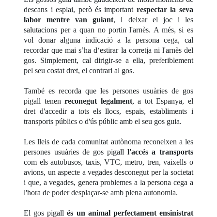
descans i esplai, però és important
respectar la seva
labor mentre van guiant
, i deixar el joc i les
salutacions per a quan no portin l'arnès. A més, si es
vol donar alguna indicació a la persona cega, cal
recordar que mai s’ha d‘estirar la corretja ni l'arnès del
gos. Simplement, cal dirigir-se a ella, preferiblement
pel seu costat dret, el contrari al gos.
També es recorda que les persones usuàries de gos
pigall tenen
reconegut legalment
, a tot Espanya, el
dret d'accedir a tots els llocs, espais, establiments i
transports públics o d'ús públic amb el seu gos guia.
Les lleis de cada comunitat autònoma reconeixen a les
persones usuàries de gos pigall
l'accés a transports
com els autobusos, taxis, VTC, metro, tren, vaixells o
avions, un aspecte a vegades desconegut per la societat
i que, a vegades, genera problemes a la persona cega a
l'hora de poder desplaçar-se amb plena autonomia.
El gos pigall
és un animal perfectament ensinistrat