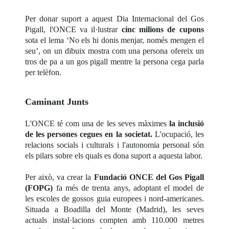
Per donar suport a aquest Dia Internacional del Gos
Pigall, l'ONCE va il·lustrar
cinc milions de cupons
sota el lema ‘No els hi donis menjar, només mengen el
seu’, on un dibuix mostra com una persona ofereix un
tros de pa a un gos pigall mentre la persona cega parla
per telèfon.
Caminant Junts
L'ONCE té com una de les seves màximes
la inclusió
de les persones cegues en la societat.
L'ocupació, les
relacions socials i culturals i l'autonomia personal són
els pilars sobre els quals es dona suport a aquesta labor.
Per això, va crear la
Fundació ONCE del Gos Pigall
(FOPG)
fa més de trenta anys, adoptant el model de
les escoles de gossos guia europees i nord-americanes.
Situada a Boadilla del Monte (Madrid), les seves
actuals instal·lacions compten amb 110.000 metres