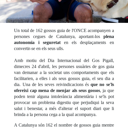
Un total de 162 gossos guia de l'ONCE acompanyen a
persones cegues de Catalunya, aportant-los
plena
autonomia i seguretat
en els desplaçaments en
convertir-se en els seus ulls.
Amb motiu del Dia Internacional del Gos Pigall,
dimecres 24 d'abril, les persones usuàries de gos guia
van demanar a la societat uns comportaments que els
facilitarien, a elles i als seus gossos guia, el seu dia a
dia. Una de les seves reivindicacions és
que no se'ls
ofereixi cap mena de menjar als seus gossos
, ja que
poden tenir alguna intolerància alimentària i se'ls pot
provocar un problema digestiu que perjudiqui la seva
salut i benestar, a més d'alterar el suport diari que li
brinda a la persona cega a la qual acompanya.
A Catalunya són 162 el nombre de gossos guia mentre