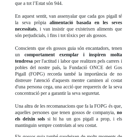
que a tot l’Estat són 944.
En aquest sentit, van assenyalar que cada gos pigall té
la seva pròpia
alimentació basada en les seves
necessitats
, i van insistir que existeixen aliments que
són perjudicials, i fins i tot tòxics per als gossos.
Conscients que els gossos guia són encantadors, tenen
un
comportament exemplar i inspiren molta
tendresa
per l'actitud i labor que realitzen pels carrers i
pobles del nostre país, la Fundació ONCE del Gos
Pigall (FOPG) recorda també la importància de no
distreure l'atenció d'aquests mentre caminen al costat
d'una persona cega, una acció que requereix de la seva
concentració per a garantir la seva seguretat.
Una altra de les recomanacions que fa la FOPG és que,
aquelles persones que tenen gossos de companyia,
no
els deixin sols
si hi ha un gos pigall a prop, i els
mantinguin sempre controlats al seu costat.
Els gossos guia també gaudeixen de molts moments de