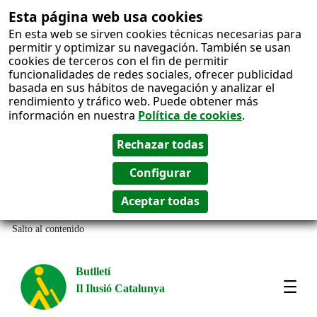
Esta página web usa cookies
En esta web se sirven cookies técnicas necesarias para
permitir y optimizar su navegación. También se usan
cookies de terceros con el fin de permitir
funcionalidades de redes sociales, ofrecer publicidad
basada en sus hábitos de navegación y analizar el
rendimiento y tráfico web. Puede obtener más
información en nuestra
Política de cookies
.
Salto al contenido
Butlletí
Il Ilusió Catalunya
Most