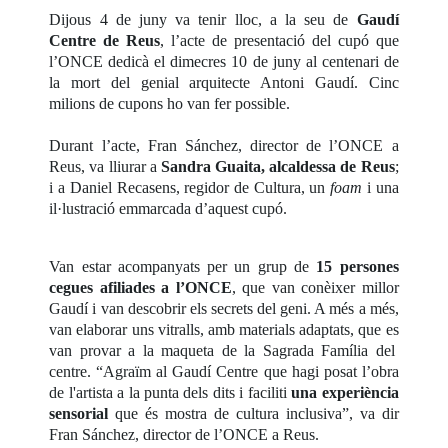
Dijous 4 de juny va tenir lloc, a la seu de
Gaudí
Centre de Reus
, l’acte de presentació del cupó que
l’ONCE dedicà el dimecres 10 de juny al centenari de
la mort del genial arquitecte Antoni Gaudí. Cinc
milions de cupons ho van fer possible.
Durant l’acte, Fran Sánchez, director de l’ONCE a
Reus, va lliurar a
Sandra Guaita, alcaldessa de Reus
;
i a Daniel Recasens, regidor de Cultura, un
foam
i una
il·lustració emmarcada d’aquest cupó.
Van estar acompanyats per un grup de
15 persones
cegues afiliades a l’ONCE
, que van conèixer millor
Gaudí i van descobrir els secrets del geni. A més a més,
van elaborar uns vitralls, amb materials adaptats, que es
van provar a la maqueta de la Sagrada Família del
centre. “Agraïm al Gaudí Centre que hagi posat l’obra
de l'artista a la punta dels dits i faciliti
una experiència
sensorial
que és mostra de cultura inclusiva”, va dir
Fran Sánchez, director de l’ONCE a Reus.