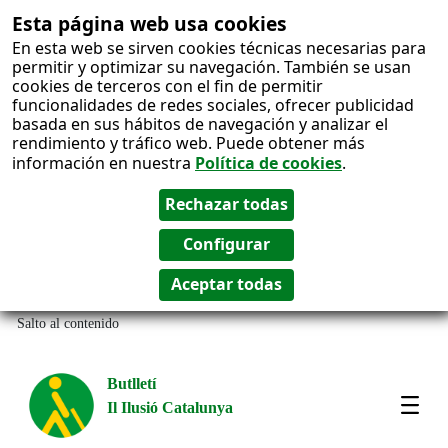
Esta página web usa cookies
En esta web se sirven cookies técnicas necesarias para
permitir y optimizar su navegación. También se usan
cookies de terceros con el fin de permitir
funcionalidades de redes sociales, ofrecer publicidad
basada en sus hábitos de navegación y analizar el
rendimiento y tráfico web. Puede obtener más
información en nuestra
Política de cookies
.
Salto al contenido
Butlletí
Il Ilusió Catalunya
Most