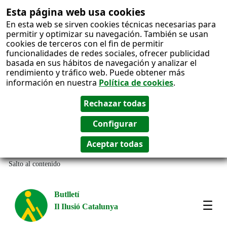
Esta página web usa cookies
En esta web se sirven cookies técnicas necesarias para
permitir y optimizar su navegación. También se usan
cookies de terceros con el fin de permitir
funcionalidades de redes sociales, ofrecer publicidad
basada en sus hábitos de navegación y analizar el
rendimiento y tráfico web. Puede obtener más
información en nuestra
Política de cookies
.
Salto al contenido
Butlletí
Il Ilusió Catalunya
Most