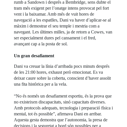
rumb a Sandown i després a Bembridge, sens dubte el
tram més exigent per l’onatge intens provocat pel fort
vent i la baixamar. Amb més de vuit hores de
navegació a les espatlles, Dani va haver d’aplicar-se al
màxim i demostrar el seu temple i mestria com a
navegant. Les últimes milles, ja de retorn a Cowes, van
ser especialment dures pel cansament i el fred,
avançant cap a la posta de sol.
Un gran desafiament
Dani va creuar la línia d’arribada pocs minuts després
de les 21:00 hores, exhaust però emocionat. Es va
deixar caure sobre la coberta, conscient d’haver assolit
una fita històrica per a la vela.
“No és només un desafiament esportiu, és la prova que
no existeixen discapacitats, sinó capacitats diverses.
Amb protocols adequats, tecnologia i preparació física i
mental, tot és possible”, afirmava Dani en arribar.
Aquesta gesta demostra que l’autonomia, la presa de
decisions i la seguretat a bord són possibles per a