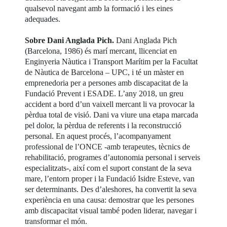
qualsevol navegant amb la formació i les eines
adequades.
Sobre Dani Anglada Pich.
Dani Anglada Pich
(Barcelona, 1986) és marí mercant, llicenciat en
Enginyeria Nàutica i Transport Marítim per la Facultat
de Nàutica de Barcelona – UPC, i té un màster en
emprenedoria per a persones amb discapacitat de la
Fundació Prevent i ESADE. L’any 2018, un greu
accident a bord d’un vaixell mercant li va provocar la
pèrdua total de visió. Dani va viure una etapa marcada
pel dolor, la pèrdua de referents i la reconstrucció
personal. En aquest procés, l’acompanyament
professional de l’ONCE -amb terapeutes, tècnics de
rehabilitació, programes d’autonomia personal i serveis
especialitzats-, així com el suport constant de la seva
mare, l’entorn proper i la Fundació Isidre Esteve, van
ser determinants. Des d’aleshores, ha convertit la seva
experiència en una causa: demostrar que les persones
amb discapacitat visual també poden liderar, navegar i
transformar el món.