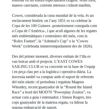
entrenar en un entorn especialment exigent: vents forts,
marees canviants, corrents intensos i trànsit marítim.
Cowes, considerada la cuna mundial de la vela, és un
enclavament històric on l’any 1851 es va celebrar la
Copa de les 100 Guinees -posteriorment coneguda com
a Copa de l’Amèrica-, i que acull algunes de les regates
més emblemàtiques i centenàries del món, com la
“Rolex Fastnet”, la “Admiral’s Cup” o la “Cowes
Week” (celebrada ininterrompudament des de 1826).
Des del primer moment, diverses entitats de l’illa es
van bolcar amb el projecte. L’EAST COWES
SAILING CLUB es va convertir en la base de l’equip
i en peça clau per a la logística i operativa diària. La
travessia també va comptar amb el suport de referents
del món nàutic: el periodista i regatista Magnus
Wheatley, recent guanyador de la “Round the Island
Race” a bord del MOD70 “Powerplay Zoulou”, va
actuar com a guia i entrenador; i Simon Rogers, tres
cops guanyador de la mateixa regata, va liderar la
segona embarcació de suport.