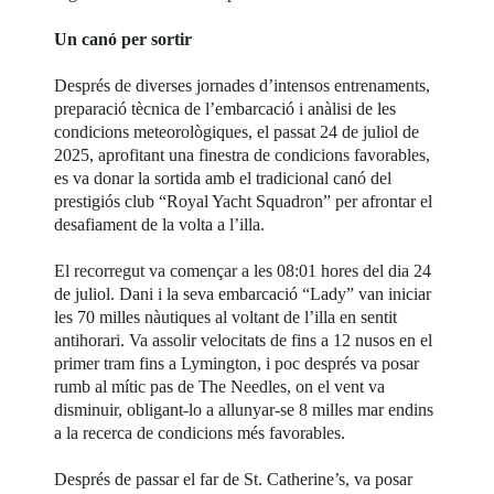
Un canó per sortir
Després de diverses jornades d’intensos entrenaments,
preparació tècnica de l’embarcació i anàlisi de les
condicions meteorològiques, el passat 24 de juliol de
2025, aprofitant una finestra de condicions favorables,
es va donar la sortida amb el tradicional canó del
prestigiós club “Royal Yacht Squadron” per afrontar el
desafiament de la volta a l’illa.
El recorregut va començar a les 08:01 hores del dia 24
de juliol. Dani i la seva embarcació “Lady” van iniciar
les 70 milles nàutiques al voltant de l’illa en sentit
antihorari. Va assolir velocitats de fins a 12 nusos en el
primer tram fins a Lymington, i poc després va posar
rumb al mític pas de The Needles, on el vent va
disminuir, obligant-lo a allunyar-se 8 milles mar endins
a la recerca de condicions més favorables.
Després de passar el far de St. Catherine’s, va posar