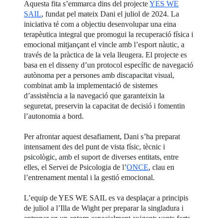
Aquesta fita s’emmarca dins del projecte
YES WE
SAIL
, fundat pel mateix Dani el juliol de 2024. La
iniciativa té com a objectiu desenvolupar una eina
terapèutica integral que promogui la recuperació física i
emocional mitjançant el vincle amb l’esport nàutic, a
través de la pràctica de la vela lleugera. El projecte es
basa en el disseny d’un protocol específic de navegació
autònoma per a persones amb discapacitat visual,
combinat amb la implementació de sistemes
d’assistència a la navegació que garanteixin la
seguretat, preservin la capacitat de decisió i fomentin
l’autonomia a bord.
Per afrontar aquest desafiament, Dani s’ha preparat
intensament des del punt de vista físic, tècnic i
psicològic, amb el suport de diverses entitats, entre
elles, el Servei de Psicologia de l’
ONCE
, clau en
l’entrenament mental i la gestió emocional.
L’equip de YES WE SAIL es va desplaçar a principis
de juliol a l’Illa de Wight per preparar la singladura i