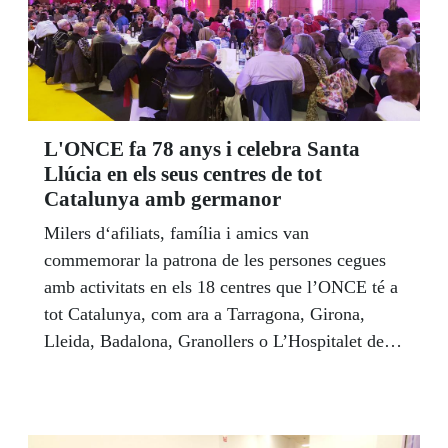
L'ONCE fa 78 anys i celebra Santa
Llúcia en els seus centres de tot
Catalunya amb germanor
Milers d‘afiliats, família i amics van
commemorar la patrona de les persones cegues
amb activitats en els 18 centres que l’ONCE té a
tot Catalunya, com ara a Tarragona, Girona,
Lleida, Badalona, Granollers o L’Hospitalet de
Llobregat. A l’Edifici ONCE CATALUNYA ho
vam fer amb el president de la Generalitat,
Carles Puigdemont.