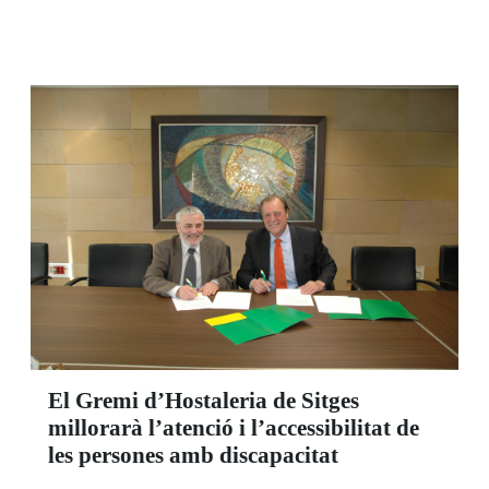
pertanyent al grup d’ empreses socials de
l’ONCE i la seva Fundació. L'establiment,
ILUNION ofereix les últimes innovacions en
productes de suport, tant físics com tecnològics.
La nova botiga està situada al número 530 de la
Gran Via de les Corts Catalanes.
El Gremi d’Hostaleria de Sitges
millorarà l’atenció i l’accessibilitat de
les persones amb discapacitat