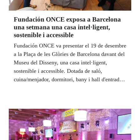
Fundación ONCE exposa a Barcelona
una setmana una casa intel·ligent,
sostenible i accessible
Fundación ONCE va presentar el 19 de desembre
a la Plaça de les Glòries de Barcelona davant del
Museu del Disseny, una casa intel·ligent,
sostenible i accessible. Dotada de saló,
cuina/menjador, dormitori, bany i hall d'entrada,
l'estada s'ha concebut sota els criteris de confort,
adaptació a les necessitats dels seus habitants,
facilitat d'ús, seguretat, sostenibilitat i estètica.