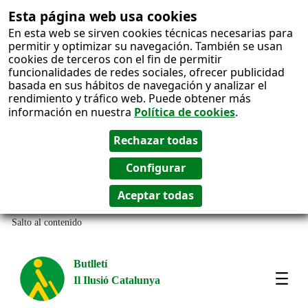
Esta página web usa cookies
En esta web se sirven cookies técnicas necesarias para
permitir y optimizar su navegación. También se usan
cookies de terceros con el fin de permitir
funcionalidades de redes sociales, ofrecer publicidad
basada en sus hábitos de navegación y analizar el
rendimiento y tráfico web. Puede obtener más
información en nuestra
Política de cookies
.
Salto al contenido
Butlletí
Il Ilusió Catalunya
Most