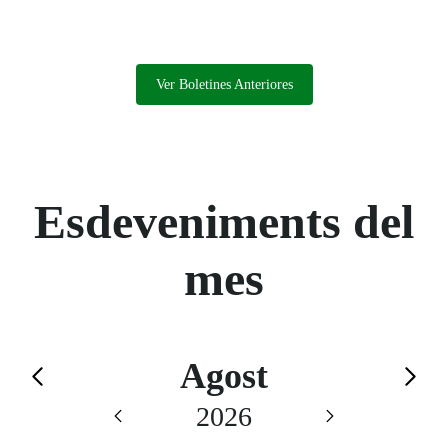
Ver Boletines Anteriores
Esdeveniments del
mes
Calendario de Agost
Agost
Saltar el calendario
2026