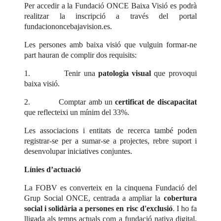
Per accedir a la Fundació ONCE Baixa Visió es podrà
realitzar la inscripció a través del portal
fundaciononcebajavision.es.
Les persones amb baixa visió que vulguin formar-ne
part hauran de complir dos requisits:
1. Tenir una
patologia visual
que provoqui
baixa visió.
2. Comptar amb un
certificat de discapacitat
que reflecteixi un mínim del 33%.
Les associacions i entitats de recerca també poden
registrar-se per a sumar-se a projectes, rebre suport i
desenvolupar iniciatives conjuntes.
Línies d’actuació
La FOBV es converteix en la cinquena Fundació del
Grup Social ONCE, centrada a ampliar la
cobertura
social i solidària a persones en risc d'exclusió
. I ho fa
lligada als temps actuals com a fundació nativa digital,