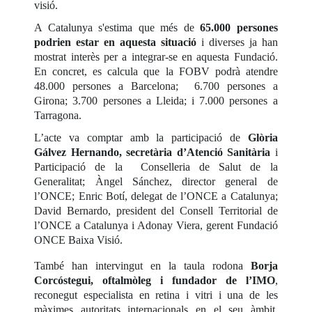
visió.
A Catalunya s'estima que més de
65.000 persones
podrien estar en aquesta situació
i diverses ja han
mostrat interès per a integrar-se en aquesta Fundació.
En concret, es calcula que la FOBV podrà atendre
48.000 persones a Barcelona; 6.700 persones a
Girona; 3.700 persones a Lleida; i 7.000 persones a
Tarragona.
L’acte va comptar amb la participació de
Glòria
Gálvez Hernando, secretària d’Atenció Sanitària
i
Participació de la Conselleria de Salut de la
Generalitat; Àngel Sánchez, director general de
l’ONCE; Enric Botí, delegat de l’ONCE a Catalunya;
David Bernardo, president del Consell Territorial de
l’ONCE a Catalunya i Adonay Viera, gerent Fundació
ONCE Baixa Visió.
També han intervingut en la taula rodona
Borja
Corcóstegui, oftalmòleg i fundador de l’IMO
,
reconegut especialista en retina i vitri i una de les
màximes autoritats internacionals en el seu àmbit.