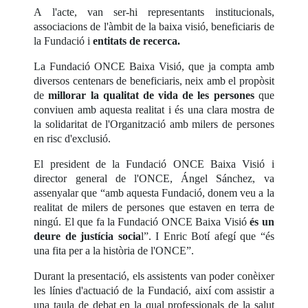
A l'acte, van ser-hi representants institucionals,
associacions de l'àmbit de la baixa visió, beneficiaris de
la Fundació i
entitats de recerca.
La Fundació ONCE Baixa Visió, que ja compta amb
diversos centenars de beneficiaris, neix amb el propòsit
de
millorar la qualitat de vida de les persones
que
conviuen amb aquesta realitat i és una clara mostra de
la solidaritat de l'Organització amb milers de persones
en risc d'exclusió.
El president de la Fundació ONCE Baixa Visió i
director general de l'ONCE, Ángel Sánchez, va
assenyalar que “amb aquesta Fundació, donem veu a la
realitat de milers de persones que estaven en terra de
ningú. El que fa la Fundació ONCE Baixa Visió
és un
deure de justícia socia
l”. I Enric Botí afegí que “és
una fita per a la història de l'ONCE”.
Durant la presentació, els assistents van poder conèixer
les línies d'actuació de la Fundació, així com assistir a
una taula de debat en la qual professionals de la salut