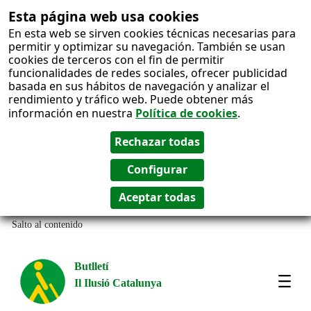
Esta página web usa cookies
En esta web se sirven cookies técnicas necesarias para
permitir y optimizar su navegación. También se usan
cookies de terceros con el fin de permitir
funcionalidades de redes sociales, ofrecer publicidad
basada en sus hábitos de navegación y analizar el
rendimiento y tráfico web. Puede obtener más
información en nuestra
Política de cookies
.
Salto al contenido
Butlletí
Il Ilusió Catalunya
Most