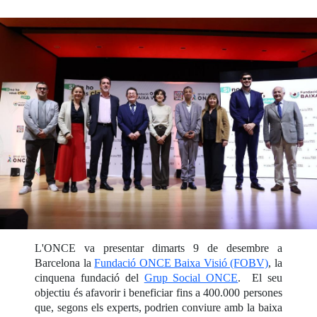
L'ONCE va presentar dimarts 9 de desembre a
Barcelona la
Fundació ONCE Baixa Visió (FOBV)
, la
cinquena fundació del
Grup Social ONCE
. El seu
objectiu és afavorir i beneficiar fins a 400.000 persones
que, segons els experts, podrien conviure amb la baixa