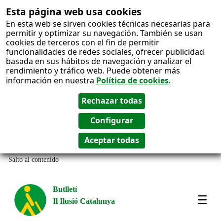
Esta página web usa cookies
En esta web se sirven cookies técnicas necesarias para
permitir y optimizar su navegación. También se usan
cookies de terceros con el fin de permitir
funcionalidades de redes sociales, ofrecer publicidad
basada en sus hábitos de navegación y analizar el
rendimiento y tráfico web. Puede obtener más
información en nuestra
Política de cookies
.
Salto al contenido
Butlletí
Il Ilusió Catalunya
Most