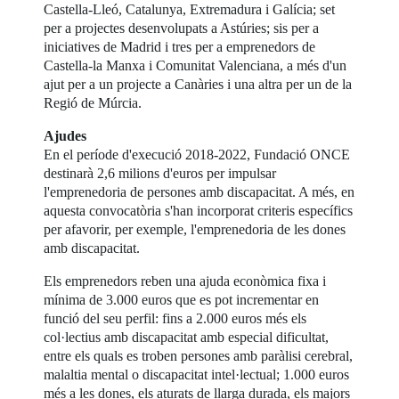
Castella-Lleó, Catalunya, Extremadura i Galícia; set
per a projectes desenvolupats a Astúries; sis per a
iniciatives de Madrid i tres per a emprenedors de
Castella-la Manxa i Comunitat Valenciana, a més d'un
ajut per a un projecte a Canàries i una altra per un de la
Regió de Múrcia.
Ajudes
En el període d'execució 2018-2022, Fundació ONCE
destinarà 2,6 milions d'euros per impulsar
l'emprenedoria de persones amb discapacitat. A més, en
aquesta convocatòria s'han incorporat criteris específics
per afavorir, per exemple, l'emprenedoria de les dones
amb discapacitat.
Els emprenedors reben una ajuda econòmica fixa i
mínima de 3.000 euros que es pot incrementar en
funció del seu perfil: fins a 2.000 euros més els
col·lectius amb discapacitat amb especial dificultat,
entre els quals es troben persones amb paràlisi cerebral,
malaltia mental o discapacitat intel·lectual; 1.000 euros
més a les dones, els aturats de llarga durada, els majors