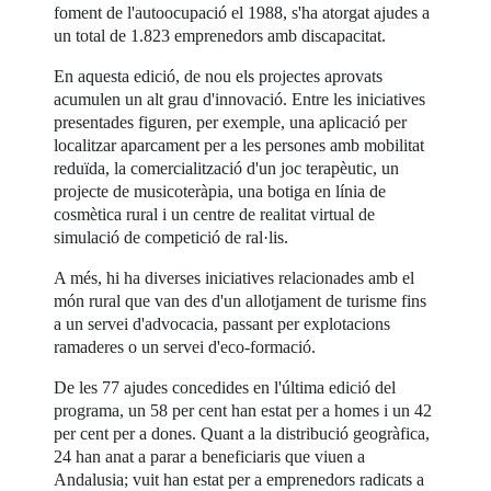
foment de l'autoocupació el 1988, s'ha atorgat ajudes a
un total de 1.823 emprenedors amb discapacitat.
En aquesta edició, de nou els projectes aprovats
acumulen un alt grau d'innovació. Entre les iniciatives
presentades figuren, per exemple, una aplicació per
localitzar aparcament per a les persones amb mobilitat
reduïda, la comercialització d'un joc terapèutic, un
projecte de musicoteràpia, una botiga en línia de
cosmètica rural i un centre de realitat virtual de
simulació de competició de ral·lis.
A més, hi ha diverses iniciatives relacionades amb el
món rural que van des d'un allotjament de turisme fins
a un servei d'advocacia, passant per explotacions
ramaderes o un servei d'eco-formació.
De les 77 ajudes concedides en l'última edició del
programa, un 58 per cent han estat per a homes i un 42
per cent per a dones. Quant a la distribució geogràfica,
24 han anat a parar a beneficiaris que viuen a
Andalusia; vuit han estat per a emprenedors radicats a