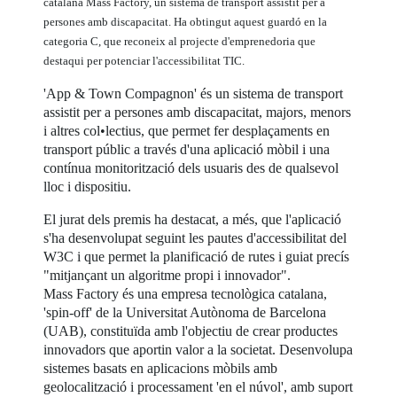
catalana Mass Factory, un sistema de transport assistit per a
persones amb discapacitat. Ha obtingut aquest guardó en la
categoria C, que reconeix al projecte d'emprenedoria que
destaqui per potenciar l'accessibilitat TIC.
'App & Town Compagnon' és un sistema de transport
assistit per a persones amb discapacitat, majors, menors
i altres col•lectius, que permet fer desplaçaments en
transport públic a través d'una aplicació mòbil i una
contínua monitorització dels usuaris des de qualsevol
lloc i dispositiu.
El jurat dels premis ha destacat, a més, que l'aplicació
s'ha desenvolupat seguint les pautes d'accessibilitat del
W3C i que permet la planificació de rutes i guiat precís
"mitjançant un algoritme propi i innovador".
Mass Factory és una empresa tecnològica catalana,
'spin-off' de la Universitat Autònoma de Barcelona
(UAB), constituïda amb l'objectiu de crear productes
innovadors que aportin valor a la societat. Desenvolupa
sistemes basats en aplicacions mòbils amb
geolocalització i processament 'en el núvol', amb suport