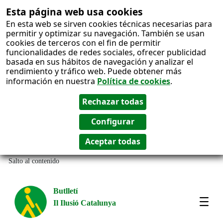
Esta página web usa cookies
En esta web se sirven cookies técnicas necesarias para
permitir y optimizar su navegación. También se usan
cookies de terceros con el fin de permitir
funcionalidades de redes sociales, ofrecer publicidad
basada en sus hábitos de navegación y analizar el
rendimiento y tráfico web. Puede obtener más
información en nuestra
Política de cookies
.
Salto al contenido
Butlletí
Il Ilusió Catalunya
Most