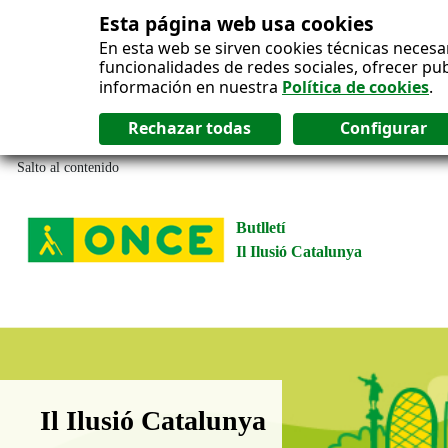
Esta página web usa cookies
En esta web se sirven cookies técnicas necesa
funcionalidades de redes sociales, ofrecer pu
información en nuestra
Política de cookies
.
Salto al contenido
Butlletí
Il Ilusió Catalunya
Boletín Il·lusió Catalunya
Il Ilusió Catalunya