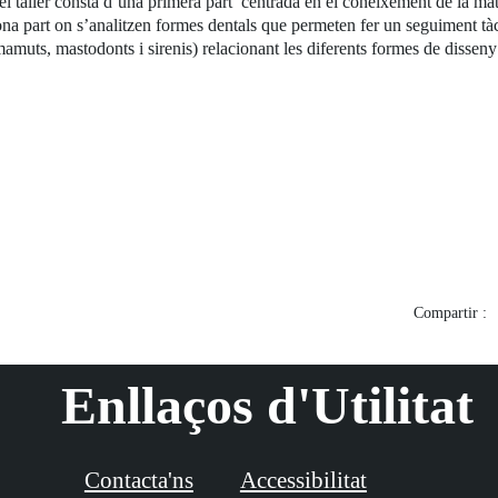
 el taller consta d’una primera part centrada en el coneixement de la mat
egona part on s’analitzen formes dentals que permeten fer un seguiment tàct
 mamuts, mastodonts i sirenis) relacionant les diferents formes de disseny
Compartir :
Enllaços d'Utilitat
Contacta'ns
Accessibilitat