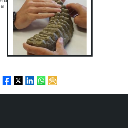
èria
il i