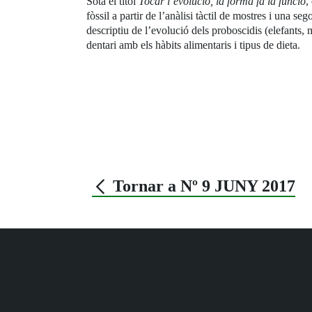
Sota el títol
Tocar l’evolució, la forma fa la funció
,
fòssil a partir de l’anàlisi tàctil de mostres i una s
descriptiu de l’evolució dels proboscidis (elefants,
dentari amb els hàbits alimentaris i tipus de dieta.
Tornar a Nº 9 JUNY 2017