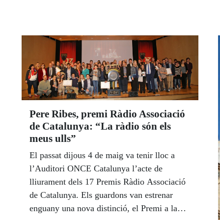
comercialización de cinco millones y medio
de cupones, quiso reconocer y difundir la
labor de esta entidad europea. Alberto
Durán, consejero general adjunto al
presidente de la ONCE y su Fundación
entregó una copia enmarcada de este cupón
a Yannis Vardakastanis, presidente del EDF,
acompañados por el director adjunto del
Gabinete del Secretario de Estado para la
Pere Ribes, premi Ràdio Associació
Unión Europea, Miguel Bauzá i Moré, y
de Catalunya: “La ràdio són els
Ana Peláez, consejera general ejecutiva de la
meus ulls”
ONCE para el área de Relaciones
El passat dijous 4 de maig va tenir lloc a
Internacionales.
l’Auditori ONCE Catalunya l’acte de
lliurament dels 17 Premis Ràdio Associació
de Catalunya. Els guardons van estrenar
enguany una nova distinció, el Premi a la