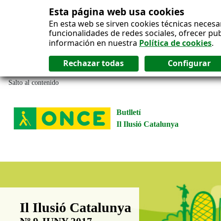
Esta página web usa cookies
En esta web se sirven cookies técnicas necesa
funcionalidades de redes sociales, ofrecer pu
información en nuestra
Política de cookies
.
Salto al contenido
Butlletí
Il Ilusió Catalunya
Boletín Il·lusió Catalunya
Il Ilusió Catalunya