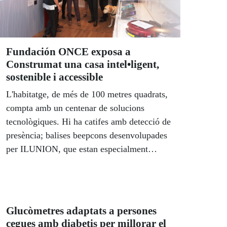
Col•legi Dominiques de l’Ensenyament
(Barcelona) de la categoria A (3r i 4t de
primària); l’Escola Sant Jordi (Vilanova i la
Geltrú) de la categoria B (5è i 6è de
Fundación ONCE exposa a
primària) i l'Institut Maristes Igualada
Construmat una casa intel•ligent,
(Igualada) de la categoria C (ESO i FP
sostenible i accessible
bàsica).
L'habitatge, de més de 100 metres quadrats,
compta amb un centenar de solucions
tecnològiques. Hi ha catifes amb detecció de
presència; balises beepcons desenvolupades
per ILUNION, que estan especialment
dissenyades per facilitar a les persones amb
discapacitat visual la identificació i
localització dels objectes propers; la nova
Smart TV de Samsung, que ha rebut el
Glucòmetres adaptats a persones
premi CES 2016 Best of Innovation a la
cegues amb diabetis per millorar el