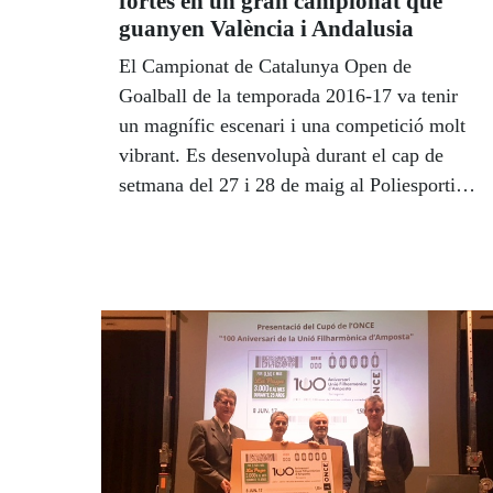
fortes en un gran campionat que
guanyen València i Andalusia
El Campionat de Catalunya Open de
Goalball de la temporada 2016-17 va tenir
un magnífic escenari i una competició molt
vibrant. Es desenvolupà durant el cap de
setmana del 27 i 28 de maig al Poliesportiu
de la Delegació Territorial ONCE-
Catalunya.La selecció masculina
d’Andalusia i el conjunt femení FESA-
ONCE València van proclamar-se campions.