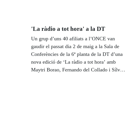
oferta turística para personas con
discapacidad. Los turnos se vienen
desarrollando desde el pasado mes de abril y
'La ràdio a tot hora' a la DT
se extienden hasta el mes de diciembre con
el programa especial “Navidad en Familia”,
Un grup d’uns 40 afiliats a l’ONCE van
dirigido a personas afiliadas a la ONCE que
gaudir el passat dia 2 de maig a la Sala de
se encuentren solas. Este año el programa
Conferències de la 6ª planta de la DT d’una
incluye seis destinos diferentes de once días
nova edició de ‘La ràdio a tot hora’ amb
de duración cada uno de ellos, a los que se
Maytri Borao, Fernando del Collado i Sílvia
suma la oferta de otras 2.000 plazas a través
Tarragona.
del IMSERSO.