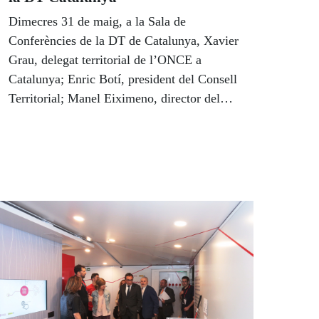
Dimecres 31 de maig, a la Sala de
Conferències de la DT de Catalunya, Xavier
Grau, delegat territorial de l’ONCE a
Catalunya; Enric Botí, president del Consell
Territorial; Manel Eiximeno, director del
CRE ONCE Barcelona i Jordi Miró, director
general d’Atenció a la Comunitat Educativa
de la Generalitat de Catalunya, que va
presidir l’acte, van lliurar els premis
provincials de Barcelona i autonòmics de
Catalunya als guanyadors del 33è Concurs
Escolar de l’ONCE i la seva Fundació.
Enguany per primera vegada a la història del
concurs els tres col•legis guanyadors ho han
estat tant a la fase provincial de Barcelona
com a l’autonòmica de Catalunya: El