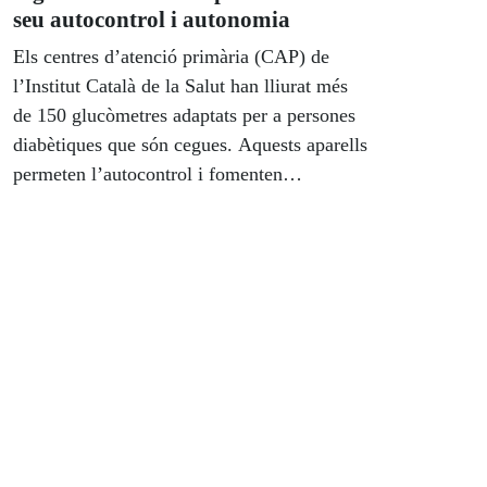
categoria de tecnologia accessible; un
seu autocontrol i autonomia
assecador corporal; un armari
Els centres d’atenció primària (CAP) de
d'emmagatzematge motoritzat; una cuina
l’Institut Català de la Salut han lliurat més
amb fogons regulable, o un espiell digital.
de 150 glucòmetres adaptats per a persones
diabètiques que són cegues. Aquests aparells
permeten l’autocontrol i fomenten
l’autonomia del pacient en el seguiment de
la seva patologia. Fins al moment, els
professionals ja n’han entregat més de 150
arreu del territori i a través dels centres
d’atenció i primària i també dels hospitals.