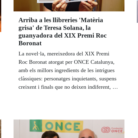
20 obstáculos hasta llegar a la meta.
Arriba a les llibreries 'Matèria
grisa' de Teresa Solana, la
guanyadora del XIX Premi Roc
Boronat
La novel·la, mereixedora del XIX Premi
Roc Boronat atorgat per ONCE Catalunya,
amb els millors ingredients de les intrigues
clàssiques: personatges inquietants, suspens
creixent i finals que no deixen indiferent, es
va presentar el 24 de maig. El sentit de
l’humor, la ironia i l’esperit crític es
conjuguen amb mestria en aquest volum
d’històries entrellaçades de temàtica negra.