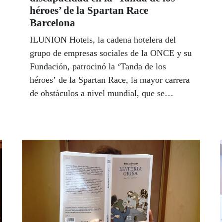
héroes’ de la Spartan Race
Barcelona
ILUNION Hotels, la cadena hotelera del
grupo de empresas sociales de la ONCE y su
Fundación, patrocinó la ‘Tanda de los
héroes’ de la Spartan Race, la mayor carrera
de obstáculos a nivel mundial, que se
celebró el sábado 27 de mayo en Súria
(Barcelona). El equipo de trabajadores de
ILUNION corrió en la llamada ‘Tanda de los
héroes’, donde uno de cada cuatro
participantes tiene algún tipo de
discapacidad. El circuito fue de 5
kilómetros. El objetivo era que todo el grupo
llegase al mismo tiempo con el apoyo y la
colaboración mutua y así superar los más de