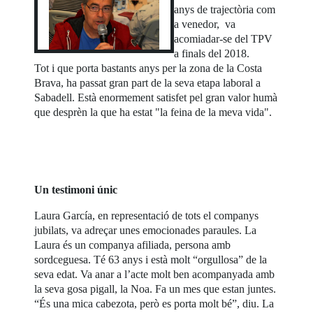
anys de trajectòria com
a venedor, va
acomiadar-se del TPV
a finals del 2018.
Tot i que porta bastants anys per la zona de la Costa
Brava, ha passat gran part de la seva etapa laboral a
Sabadell. Està enormement satisfet pel gran valor humà
que desprèn la que ha estat "la feina de la meva vida".
Un testimoni únic
Laura García, en representació de tots el companys
jubilats, va adreçar unes emocionades paraules. La
Laura és un companya afiliada, persona amb
sordceguesa. Té 63 anys i està molt “orgullosa” de la
seva edat. Va anar a l’acte molt ben acompanyada amb
la seva gosa pigall, la Noa. Fa un mes que estan juntes.
“És una mica cabezota, però es porta molt bé”, diu. La