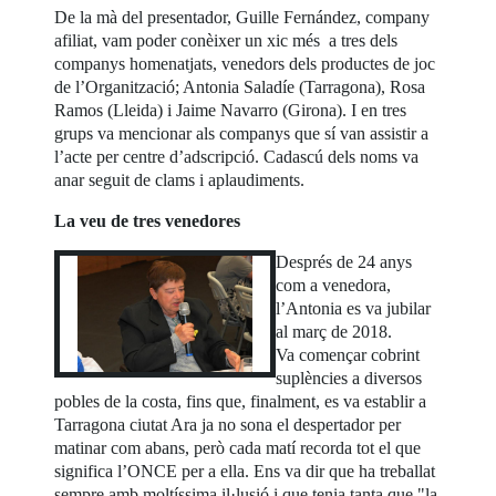
De la mà del presentador, Guille Fernández, company
afiliat, vam poder conèixer un xic més a tres dels
companys homenatjats, venedors dels productes de joc
de l’Organització; Antonia Saladíe (Tarragona), Rosa
Ramos (Lleida) i Jaime Navarro (Girona). I en tres
grups va mencionar als companys que sí van assistir a
l’acte per centre d’adscripció. Cadascú dels noms va
anar seguit de clams i aplaudiments.
La veu de tres venedores
Després de 24 anys
com a venedora,
l’Antonia es va jubilar
al març de 2018.
Va començar cobrint
suplències a diversos
pobles de la costa, fins que, finalment, es va establir a
Tarragona ciutat Ara ja no sona el despertador per
matinar com abans, però cada matí recorda tot el que
significa l’ONCE per a ella. Ens va dir que ha treballat
sempre amb moltíssima il·lusió i que tenia tanta que "la