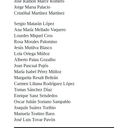
José Ramón Marcé Romero
Jorge Marsa Palacio
Cristóbal Martínez Martínez
Sergio Matarán López
Ana María Mellado Vaquero
Lourdes Miquel Cros
Rosa Morales Palomino
Jesús Mutilva Blasco
Lola Ortega Múñoz
Alberto Palau Gozalbo
Joan Pascual Pujós
María Isabel Pérez Múñoz
Margarita Resalt Beltrán
Carmen Liliana Rodríguez López
Tomas Sánchez Díaz
Enrique Sanz Seisdedos
Oscar Julián Soriano Sampablo
Joaquín Suárez Toribio
Manuela Teatino Baos
José Luis Tovar Pavón