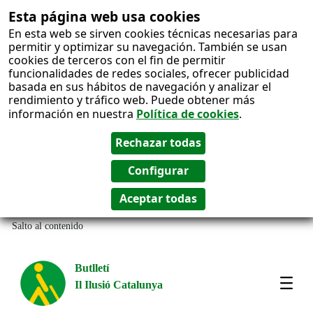
Esta página web usa cookies
En esta web se sirven cookies técnicas necesarias para
permitir y optimizar su navegación. También se usan
cookies de terceros con el fin de permitir
funcionalidades de redes sociales, ofrecer publicidad
basada en sus hábitos de navegación y analizar el
rendimiento y tráfico web. Puede obtener más
información en nuestra
Política de cookies
.
Salto al contenido
Butlletí
Il Ilusió Catalunya
Most