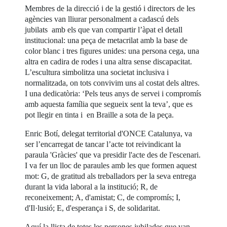
Membres de la direcció i de la gestió i directors de les
agències van lliurar personalment a cadascú dels
jubilats amb els que van compartir l’àpat el detall
institucional: una peça de metacrilat amb la base de
color blanc i tres figures unides: una persona cega, una
altra en cadira de rodes i una altra sense discapacitat.
L’escultura simbolitza una societat inclusiva i
normalitzada, on tots convivim uns al costat dels altres.
I una dedicatòria: ‘Pels teus anys de servei i compromís
amb aquesta família que segueix sent la teva’, que es
pot llegir en tinta i en Braille a sota de la peça.
Enric Botí, delegat territorial d'ONCE Catalunya, va
ser l’encarregat de tancar l’acte tot reivindicant la
paraula 'Gràcies' que va presidir l'acte des de l'escenari.
I va fer un lloc de paraules amb les que formen aquest
mot: G, de gratitud als treballadors per la seva entrega
durant la vida laboral a la institució; R, de
reconeixement; A, d'amistat; C, de compromís; I,
d'Il·lusió; E, d'esperança i S, de solidaritat.
Aquí la llista de totes les persones jubilades que van