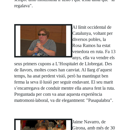
regalava".
Al límit occidental de
Catalunya, voltant per
diversos pobles, la
Rosa Ramos ha estat
venedora en ruta. Fa 13
anys, ella va vendre els
seus primers cupons a L’Hospitalet de Llobregat. Des
de llavors, moltes coses han canviat. Al llarg d’aquest
temps, ha anat perdent visió, però ha mantingut ben
ferma la seva il·lusió per seguir endavant. El seu marit
s’encarregava de conduir mentre ella anava fent la ruta.
Preguntada per com va anar aquesta experiència
matromoni-laboral, va dir elegantment: "Pasapalabra".
Jaime Navarro, de
Girona, amb més de 30