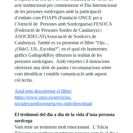
acte institucional per commemorar el Dia Internacional
de les persones sordcegues amb la participació
d’entitats com FOAPS (Fundació ONCE per a
l’Atenció de Persones amb Sordceguesa) FESOCA
(Federació de Persones Sordes de Catalunya) i
ASOCIDECAT(Associació de Sordcecs de
Catalunya). També es va presentar el llibre “Ojo…
¿Oído?, Ull...Escoltat?”, en el qual els humoristes
gràfics Gallego&Rey dibuixen la realitat de les
persones sordcegues. Amb vinyetes i il·lustracions
ofereixen una sèrie de pautes i recomanacions sobre
com identificar i establir comunicació amb aquest
col·lectiu.
Aquí pots descarregar el llibre:
https://www.once.es/servicios-
sociales/sordoceguera/ojo-oido/download
El testimoni del dia a dia de la vida d’una persona
sordcega
Vam tenir un testimoni molt emocionant. L’Alicia