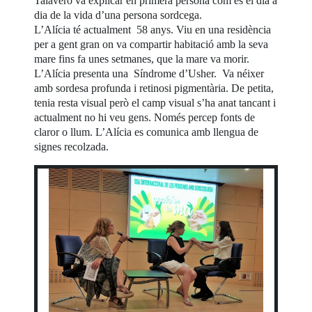
Talavero va explicar en primera persona com és el dia a
dia de la vida d’una persona sordcega.
L’Alícia té actualment 58 anys. Viu en una residència
per a gent gran on va compartir habitació amb la seva
mare fins fa unes setmanes, que la mare va morir.
L’Alícia presenta una Síndrome d’Usher. Va néixer
amb sordesa profunda i retinosi pigmentària. De petita,
tenia resta visual però el camp visual s’ha anat tancant i
actualment no hi veu gens. Només percep fonts de
claror o llum. L’Alícia es comunica amb llengua de
signes recolzada.