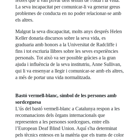
febres que li van privar dels sentits de l'oïda i la vista.
La seva incapacitat per comunicar-li va generar greus
problemes de conducta en no poder relacionar-se amb
els altres.
Malgrat la seva discapacitat, molts anys després Helen
Keller donaria discursos sobre la seva vida, es
graduaria amb honors a la Universitat de Radcliffe i
fins i tot escriuria llibres sobre les seves experiències
personals. Tot això va ser possible gràcies a la gran
ajuda i influència de la seva institutriu, Anne Sullivan,
qui li va ensenyar a llegir i comunicar-se amb els altres,
a més de portar una vida normalitzada.
Bastó vermell-blanc, símbol de les persones amb
sordceguesa
L'ús del bastó vermell-blanc a Catalunya respon a les
recomanacions dels òrgans internacionals que
representen a les persones sordcegues, entre ells
l’European Deaf Blind Union. Aquí s'ha determinat
pels tècnics entesos en la matèria que els trams de color