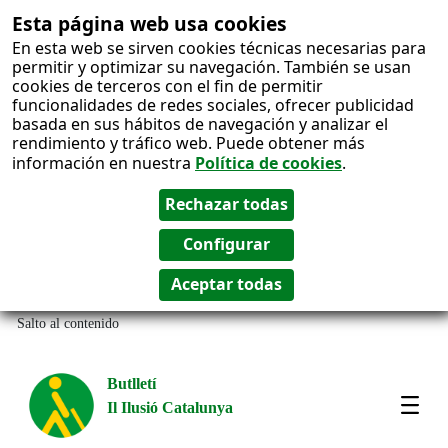
Esta página web usa cookies
En esta web se sirven cookies técnicas necesarias para
permitir y optimizar su navegación. También se usan
cookies de terceros con el fin de permitir
funcionalidades de redes sociales, ofrecer publicidad
basada en sus hábitos de navegación y analizar el
rendimiento y tráfico web. Puede obtener más
información en nuestra
Política de cookies
.
Salto al contenido
Butlletí
Il Ilusió Catalunya
Most