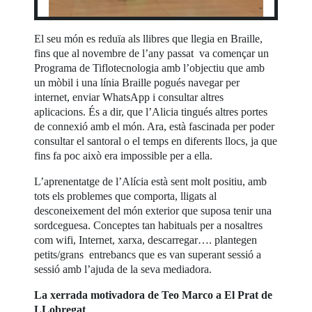
El seu món es reduïa als llibres que llegia en Braille,
fins que al novembre de l’any passat va començar un
Programa de Tiflotecnologia amb l’objectiu que amb
un mòbil i una línia Braille pogués navegar per
internet, enviar WhatsApp i consultar altres
aplicacions. És a dir, que l’Alicia tingués altres portes
de connexió amb el món. Ara, està fascinada per poder
consultar el santoral o el temps en diferents llocs, ja que
fins fa poc això era impossible per a ella.
L’aprenentatge de l’Alícia està sent molt positiu, amb
tots els problemes que comporta, lligats al
desconeixement del món exterior que suposa tenir una
sordceguesa. Conceptes tan habituals per a nosaltres
com wifi, Internet, xarxa, descarregar…. plantegen
petits/grans entrebancs que es van superant sessió a
sessió amb l’ajuda de la seva mediadora.
La xerrada motivadora de Teo Marco a El Prat de
LLobregat