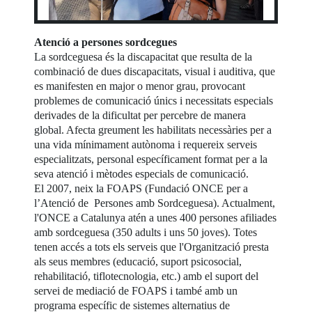
Atenció a persones sordcegues
La sordceguesa és la discapacitat que resulta de la
combinació de dues discapacitats, visual i auditiva, que
es manifesten en major o menor grau, provocant
problemes de comunicació únics i necessitats especials
derivades de la dificultat per percebre de manera
global. Afecta greument les habilitats necessàries per a
una vida mínimament autònoma i requereix serveis
especialitzats, personal específicament format per a la
seva atenció i mètodes especials de comunicació.
El 2007, neix la FOAPS (Fundació ONCE per a
l’Atenció de Persones amb Sordceguesa). Actualment,
l'ONCE a Catalunya atén a unes 400 persones afiliades
amb sordceguesa (350 adults i uns 50 joves). Totes
tenen accés a tots els serveis que l'Organització presta
als seus membres (educació, suport psicosocial,
rehabilitació, tiflotecnologia, etc.) amb el suport del
servei de mediació de FOAPS i també amb un
programa específic de sistemes alternatius de