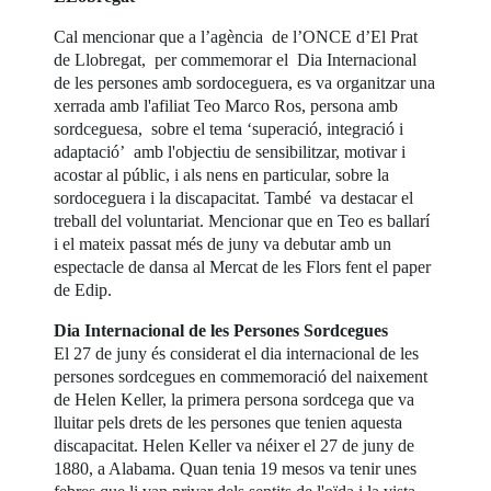
Cal mencionar que a l’agència de l’ONCE d’El Prat
de Llobregat, per commemorar el Dia Internacional
de les persones amb sordoceguera, es va organitzar una
xerrada amb l'afiliat Teo Marco Ros, persona amb
sordceguesa, sobre el tema ‘superació, integració i
adaptació’ amb l'objectiu de sensibilitzar, motivar i
acostar al públic, i als nens en particular, sobre la
sordoceguera i la discapacitat. També va destacar el
treball del voluntariat. Mencionar que en Teo es ballarí
i el mateix passat més de juny va debutar amb un
espectacle de dansa al Mercat de les Flors fent el paper
de Edip.
Dia Internacional de les Persones Sordcegues
El 27 de juny és considerat el dia internacional de les
persones sordcegues en commemoració del naixement
de Helen Keller, la primera persona sordcega que va
lluitar pels drets de les persones que tenien aquesta
discapacitat. Helen Keller va néixer el 27 de juny de
1880, a Alabama. Quan tenia 19 mesos va tenir unes