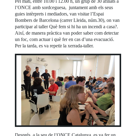
Pel matí, entre 10.00 i 12.00 h, un grup de 30 afiliats a
l’ONCE amb sordceguesa, juntament amb els seus
guies intèrprets i mediadors, van visitar l’Espai
Bombers de Barcelona (carrer Lleida, núm.30), on van
participar al taller Què fem si hi ha un incendi a casa?.
Així, de manera pràctica van poder saber com detectar
un foc, com actuar i què fer en cas d’una evacuació.
Per la tarda, es va repetir la xerrada-taller.
Després, a la seu de l’ONCE Catalunya, es va fer un