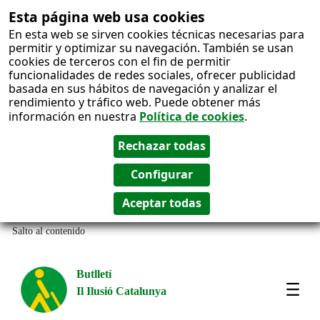
Esta página web usa cookies
En esta web se sirven cookies técnicas necesarias para
permitir y optimizar su navegación. También se usan
cookies de terceros con el fin de permitir
funcionalidades de redes sociales, ofrecer publicidad
basada en sus hábitos de navegación y analizar el
rendimiento y tráfico web. Puede obtener más
información en nuestra
Política de cookies
.
Salto al contenido
Butlletí
Il Ilusió Catalunya
Most