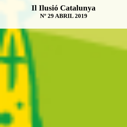
Boletín Il·lusió Catalunya
Il Ilusió Catalunya
Nº 29 ABRIL 2019