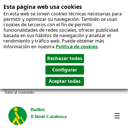
Esta página web usa cookies
En esta web se sirven cookies técnicas necesarias para
permitir y optimizar su navegación. También se usan
cookies de terceros con el fin de permitir
funcionalidades de redes sociales, ofrecer publicidad
basada en sus hábitos de navegación y analizar el
rendimiento y tráfico web. Puede obtener más
información en nuestra
Política de cookies
.
Salto al contenido
Butlletí
Il Ilusió Catalunya
Most