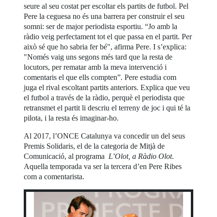
seure al seu costat per escoltar els partits de futbol. Pel
Pere la ceguesa no és una barrera per construir el seu
somni: ser de major periodista esportiu. “Jo amb la
ràdio veig perfectament tot el que passa en el partit. Per
això sé que ho sabria fer bé", afirma Pere. I s’explica:
"Només vaig uns segons més tard que la resta de
locutors, per rematar amb la meva intervenció i
comentaris el que ells compten”. Pere estudia com
juga el rival escoltant partits anteriors. Explica que veu
el futbol a través de la ràdio, perquè el periodista que
retransmet el partit li descriu el terreny de joc i qui té la
pilota, i la resta és imaginar-ho.
Al 2017, l’ONCE Catalunya va concedir un del seus
Premis Solidaris, el de la categoria de Mitjà de
Comunicació, al programa
L’Olot, a Ràdio Olot
.
Aquella temporada va ser la tercera d’en Pere Ribes
com a comentarista.