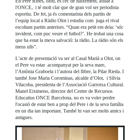
En Pere Ribes, olotí, és cec de naixement, afiliat a
l'ONCE, i té molt clar que de gran vol ser periodista
esportiu. De fet, ja és comentarista dels partits de
l’equip local a Ràdio Olot i estudia com juga el rival
escoltant partits anteriors. “Quan era petit em deia: ‘sóc
invident, com puc veure el futbol?’. He trobat una cosa
que ha estat la meva salvació: la ràdio. La ràdio són els
meus ulls”.
L’acte de presentació va ser al Casal Marià a Olot, on
el Pere va estar acompanyat per la seva mare,
l’Antònia Graboela i l’autora del llibre, la Pilar Rieda. I
també Jose Maria Corominas, alcalde d’Olot, i Sílvia
Vilacoba, presidenta de l’Associació Garrotxa Cultural.
Manel Eiximeno, director del Centre de Recursos
Educatius ONCE Barcelona, no es va voler perdre
l'ocasió de estar ben a prop del Pere i de la seva família
en un dia tan important. També hi van ser molts amics i
amigues.