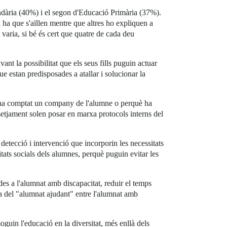
ndària (40%) i el segon d'Educació Primària (37%).
i ha que s'aïllen mentre que altres ho expliquen a
varia, si bé és cert que quatre de cada deu
ant la possibilitat que els seus fills puguin actuar
e estan predisposades a atallar i solucionar la
ho ha comptat un company de l'alumne o perquè ha
setjament solen posar en marxa protocols interns del
etecció i intervenció que incorporin les necessitats
itats socials dels alumnes, perquè puguin evitar les
es a l'alumnat amb discapacitat, reduir el temps
ura del "alumnat ajudant" entre l'alumnat amb
guin l'educació en la diversitat, més enllà dels