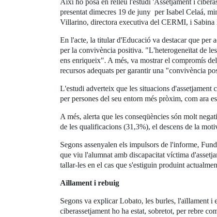
Així ho posa en relleu l'estudi 'Assetjament i ci
presentat dimecres 19 de juny per Isabel Celaá, mi
Villarino, directora executiva del CERMI, i Sabin
En l'acte, la titular d'Educació va destacar que per a
per la convivència positiva. "L'heterogeneïtat de les
ens enriqueix". A més, va mostrar el compromís del 
recursos adequats per garantir una "convivència pos
L'estudi adverteix que les situacions d'assetjament
per persones del seu entorn més pròxim, com ara est
A més, alerta que les conseqüències són molt negati
de les qualificacions (31,3%), el descens de la motiv
Segons assenyalen els impulsors de l'informe, Fund
que viu l'alumnat amb discapacitat víctima d'assetja
tallar-les en el cas que s'estiguin produint actualmen
Aïllament i rebuig
Segons va explicar Lobato, les burles, l'aïllament i
ciberassetjament ho ha estat, sobretot, per rebre 