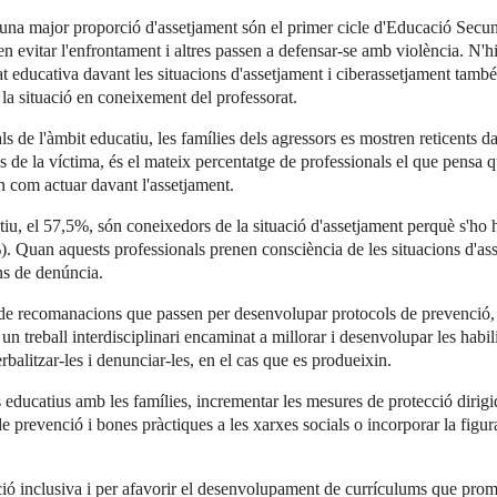
a una major proporció d'assetjament són el primer cicle d'Educació Secu
en evitar l'enfrontament i altres passen a defensar-se amb violència. N'h
t educativa davant les situacions d'assetjament i ciberassetjament també 
 la situació en coneixement del professorat.
s de l'àmbit educatiu, les famílies dels agressors es mostren reticents dav
s de la víctima, és el mateix percentatge de professionals el que pensa qu
n com actuar davant l'assetjament.
atiu, el 57,5%, són coneixedors de la situació d'assetjament perquè s'
%). Quan aquests professionals prenen consciència de les situacions d'as
ns de denúncia.
 de recomanacions que passen per desenvolupar protocols de prevenció, d
un treball interdisciplinari encaminat a millorar i desenvolupar les habil
rbalitzar-les i denunciar-les, en el cas que es produeixin.
educatius amb les famílies, incrementar les mesures de protecció dirigid
 de prevenció i bones pràctiques a les xarxes socials o incorporar la fig
ció inclusiva i per afavorir el desenvolupament de currículums que promo