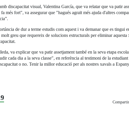
amb discapacitat visual, Valentina García, que va relatar que va patir a
 fa més fort", va assegurar que "hagués agraït més ajuda d'altres company
cia”.
mportància de dur a terme estudis com aquest i va demanar que es tingui en
 molt greu que requereix de solucions estructurals per eliminar aquesta x
apacitat.
a, va explicar que va patir assetjament també en la seva etapa escolar p
udir cada dia a la seva classe", en referència al testimoni de la estudiant 
scapacitat o no. Tenir la millor educació per als nostres xavals a Espany
19
Compartir