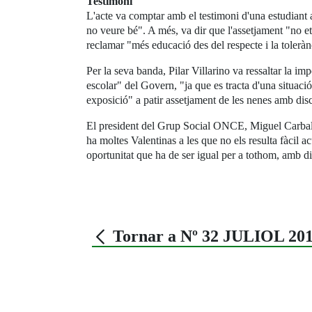
Testimoni
L'acte va comptar amb el testimoni d'una estudiant 
no veure bé". A més, va dir que l'assetjament "no et
reclamar "més educació des del respecte i la toleràn
Per la seva banda, Pilar Villarino va ressaltar la i
escolar" del Govern, "ja que es tracta d'una situació
exposició" a patir assetjament de les nenes amb disc
El president del Grup Social ONCE, Miguel Carballed
ha moltes Valentinas a les que no els resulta fàcil ac
oportunitat que ha de ser igual per a tothom, amb di
Tornar a Nº 32 JULIOL 20