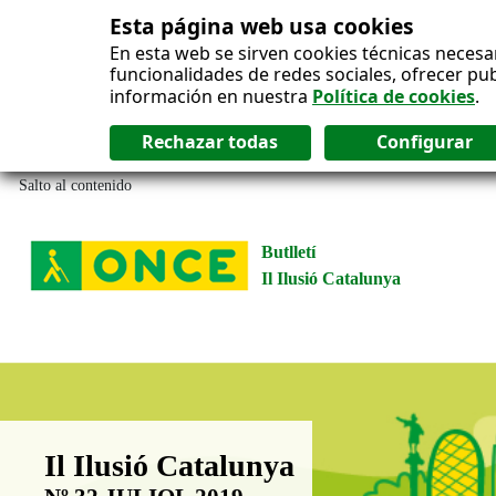
Esta página web usa cookies
En esta web se sirven cookies técnicas necesa
funcionalidades de redes sociales, ofrecer pu
información en nuestra
Política de cookies
.
Salto al contenido
Butlletí
Il Ilusió Catalunya
Boletín Il·lusió Catalunya
Il Ilusió Catalunya