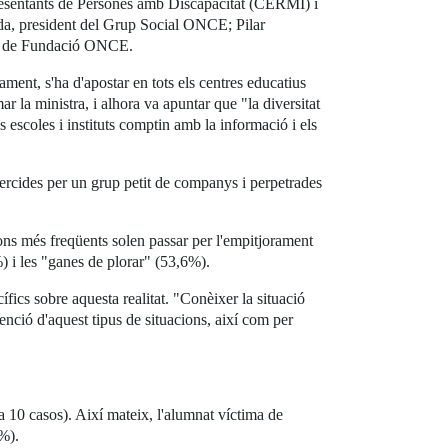
presentants de Persones amb Discapacitat (CERMI) i
eda, president del Grup Social ONCE; Pilar
ció de Fundació ONCE.
jament, s'ha d'apostar en tots els centres educatius
r la ministra, i alhora va apuntar que "la diversitat
escoles i instituts comptin amb la informació i els
xercides per un grup petit de companys i perpetrades
ions més freqüents solen passar per l'empitjorament
%) i les "ganes de plorar" (53,6%).
cs sobre aquesta realitat. "Conèixer la situació
enció d'aquest tipus de situacions, així com per
da 10 casos). Així mateix, l'alumnat víctima de
%).