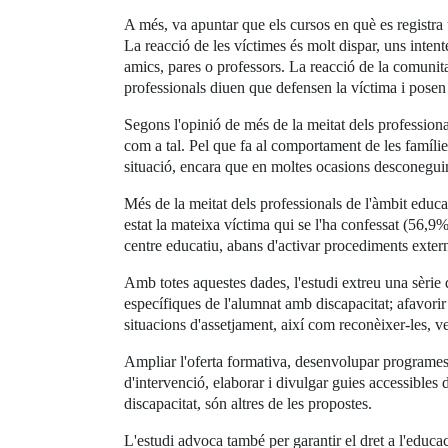
A més, va apuntar que els cursos en què es registr
La reacció de les víctimes és molt dispar, uns intent
amics, pares o professors. La reacció de la comunita
professionals diuen que defensen la víctima i posen
Segons l'opinió de més de la meitat dels professional
com a tal. Pel que fa al comportament de les famílie
situació, encara que en moltes ocasions desconegui
Més de la meitat dels professionals de l'àmbit educ
estat la mateixa víctima qui se l'ha confessat (56,9
centre educatiu, abans d'activar procediments exter
Amb totes aquestes dades, l'estudi extreu una sèrie
específiques de l'alumnat amb discapacitat; afavorir 
situacions d'assetjament, així com reconèixer-les, ve
Ampliar l'oferta formativa, desenvolupar programes 
d'intervenció, elaborar i divulgar guies accessibles
discapacitat, són altres de les propostes.
L'estudi advoca també per garantir el dret a l'educa