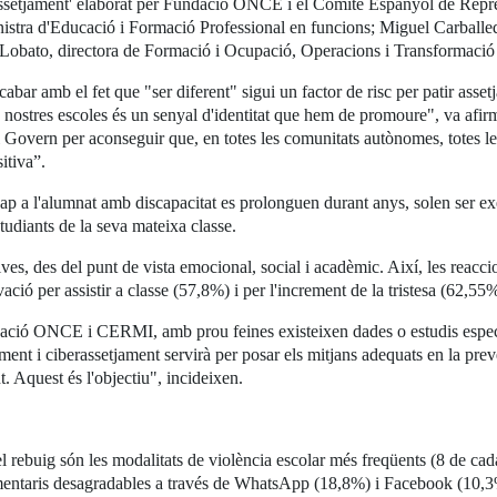
berassetjament' elaborat per Fundació ONCE i el Comitè Espanyol de Re
nistra d'Educació i Formació Professional en funcions; Miguel Carball
a Lobato, directora de Formació i Ocupació, Operacions i Transforma
cabar amb el fet que "ser diferent" sigui un factor de risc per patir asset
 nostres escoles és un senyal d'identitat que hem de promoure", va afirma
Govern per aconseguir que, en totes les comunitats autònomes, totes les 
itiva”.
 cap a l'alumnat amb discapacitat es prolonguen durant anys, solen ser e
udiants de la seva mateixa classe.
ves, des del punt de vista emocional, social i acadèmic. Així, les reacc
ació per assistir a classe (57,8%) i per l'increment de la tristesa (62,55
ació ONCE i CERMI, amb prou feines existeixen dades o estudis específi
ment i ciberassetjament servirà per posar els mitjans adequats en la prev
t. Aquest és l'objectiu", incideixen.
 el rebuig són les modalitats de violència escolar més freqüents (8 de ca
comentaris desagradables a través de WhatsApp (18,8%) i Facebook (10,3