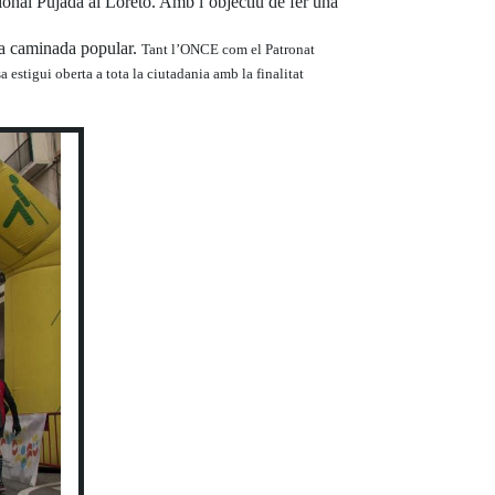
onal Pujada al Loreto. Amb l’objectiu de fer una
una caminada popular.
Tant l’ONCE com el Patronat
 estigui oberta a tota la ciutadania amb la finalitat