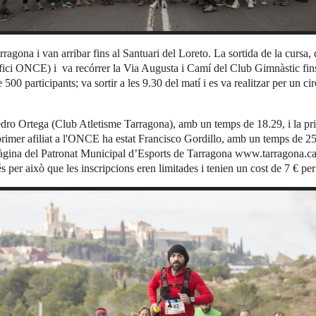
agona i van arribar fins al Santuari del Loreto. La sortida de la cursa
fici ONCE) i va recórrer la Via Augusta i Camí del Club Gimnàstic fins a
 participants; va sortir a les 9.30 del matí i es va realitzar per un circ
t Pedro Ortega (Club Atletisme Tarragona), amb un temps de 18.29, i la 
imer afiliat a l'ONCE ha estat Francisco Gordillo, amb un temps de 25.
 pàgina del Patronat Municipal d’Esports de Tarragona www.tarragona.ca
s per això que les inscripcions eren limitades i tenien un cost de 7 € pe