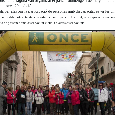
s de Tarragona van organitzar el passat diumenge 4 de març la tradici
a la seva 29a edició.
ela per afavorir la participació de persones amb discapacitat es va fer 
les diferents activitats esportives municipals de la ciutat, volen que aquesta cursa
ció de persones amb discapacitat visual i d'altres discapacitats.