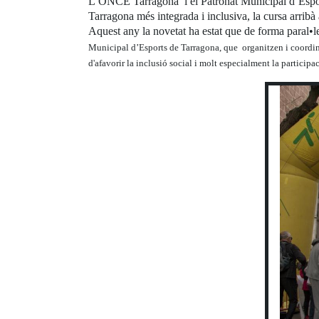
L’ONCE Tarragona i el Patronat Municipal d’Esport
Tarragona més integrada i inclusiva, la cursa arribà 
Aquest any la novetat ha estat que de forma paral•l
Municipal d’Esports de Tarragona, que organitzen i coordinen 
d'afavorir la inclusió social i molt especialment la participa