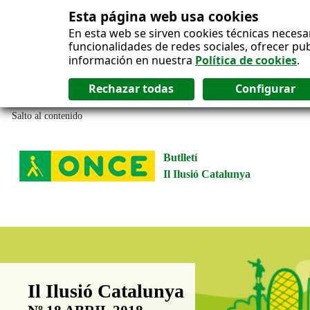
Esta página web usa cookies
En esta web se sirven cookies técnicas necesa
funcionalidades de redes sociales, ofrecer pu
información en nuestra
Política de cookies
.
Salto al contenido
Butlletí
Il Ilusió Catalunya
Boletín Il·lusió Catalunya
Il Ilusió Catalunya