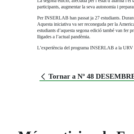
La segona edició, afectada per l’estat d’alarma i e
participants, augmentar la seva autonomia i prepar
Per INSERLAB han passat ja 27 estudiants. Durant e
Aquesta iniciativa va ser reconeguda per la America
estudiants d’aquesta segona edició també van fer 
lligades a l’actual pandèmia.
L’experiència del programa INSERLAB a la URV dem
Tornar a Nº 48 DESEMBRE