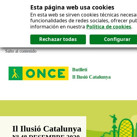
Esta página web usa cookies
En esta web se sirven cookies técnicas necesa
funcionalidades de redes sociales, ofrecer pu
información en nuestra
Política de cookies
.
Salto al contenido
Butlletí
Il Ilusió Catalunya
Boletín Il·lusió Catalunya
Il Ilusió Catalunya