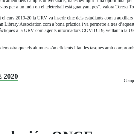
l tancament dels campus universitaris, ha esdevingut “una oportunitat pe
ar-los per a un món on el teletreball està guanyant pes”, valora Tere
l curs 2019-20 la URV va inserir cinc dels estudiants com a auxiliars 
n Library Association com a bona pràctica i va permetre a tres d’aquest
pràctiques a la URV com agents informadors COVID-19, vetllant a la U
ostra que els alumnes són eficients i fan les tasques amb compromís
 2020
Compa