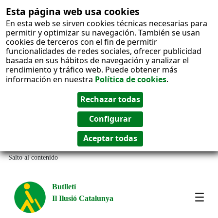
Esta página web usa cookies
En esta web se sirven cookies técnicas necesarias para
permitir y optimizar su navegación. También se usan
cookies de terceros con el fin de permitir
funcionalidades de redes sociales, ofrecer publicidad
basada en sus hábitos de navegación y analizar el
rendimiento y tráfico web. Puede obtener más
información en nuestra
Política de cookies
.
Salto al contenido
Butlletí
Il Ilusió Catalunya
Most