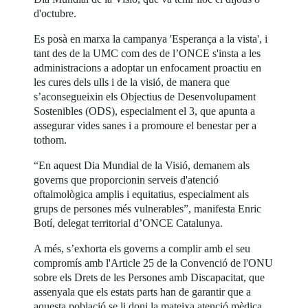
d'octubre.
Es posà en marxa la campanya 'Esperança a la vista', i
tant des de la UMC com des de l’ONCE s'insta a les
administracions a adoptar un enfocament proactiu en
les cures dels ulls i de la visió, de manera que
s’aconsegueixin els Objectius de Desenvolupament
Sostenibles (ODS), especialment el 3, que apunta a
assegurar vides sanes i a promoure el benestar per a
tothom.
“En aquest Dia Mundial de la Visió, demanem als
governs que proporcionin serveis d'atenció
oftalmològica amplis i equitatius, especialment als
grups de persones més vulnerables”, manifesta Enric
Botí, delegat territorial d’ONCE Catalunya.
A més, s’exhorta els governs a complir amb el seu
compromís amb l'Article 25 de la Convenció de l'ONU
sobre els Drets de les Persones amb Discapacitat, que
assenyala que els estats parts han de garantir que a
aquesta població se li doni la mateixa atenció mèdica