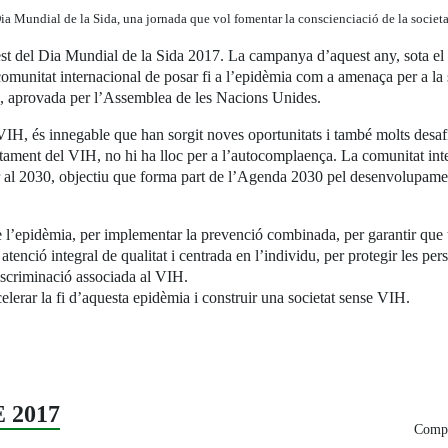
a Mundial de la Sida, una jornada que vol fomentar la conscienciació de la societat 
del Dia Mundial de la Sida 2017. La campanya d’aquest any, sota el le
comunitat internacional de posar fi a l’epidèmia com a amenaça per a la 
 aprovada per l’Assemblea de les Nacions Unides.
 VIH, és innegable que han sorgit noves oportunitats i també molts des
ctament del VIH, no hi ha lloc per a l’autocomplaença. La comunitat int
r al 2030, objectiu que forma part de l’Agenda 2030 pel desenvolupame
e l’epidèmia, per implementar la prevenció combinada, per garantir que t
atenció integral de qualitat i centrada en l’individu, per protegir les p
 discriminació associada al VIH.
lerar la fi d’aquesta epidèmia i construir una societat sense VIH.
 2017
Compa