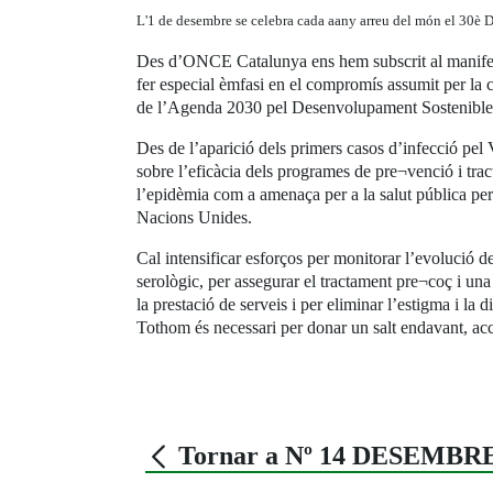
L'1 de desembre se celebra cada aany arreu del món el 30è Di
Des d’ONCE Catalunya ens hem subscrit al manifest 
fer especial èmfasi en el compromís assumit per la 
de l’Agenda 2030 pel Desenvolupament Sostenible,
Des de l’aparició dels primers casos d’infecció pel
sobre l’eficàcia dels programes de pre¬venció i tra
l’epidèmia com a amenaça per a la salut pública pe
Nacions Unides.
Cal intensificar esforços per monitorar l’evolució d
serològic, per assegurar el tractament pre¬coç i una 
la prestació de serveis i per eliminar l’estigma i la
Tothom és necessari per donar un salt endavant, acce
Tornar a Nº 14 DESEMBRE