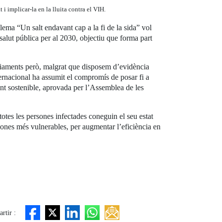
i implicar-la en la lluita contra el VIH.
ma “Un salt endavant cap a la fi de la sida” vol
salut pública per al 2030, objectiu que forma part
afiaments però, malgrat que disposem d’evidència
ernacional ha assumit el compromís de posar fi a
nt sostenible, aprovada per l’Assemblea de les
otes les persones infectades coneguin el seu estat
ersones més vulnerables, per augmentar l’eficiència en
rtir :