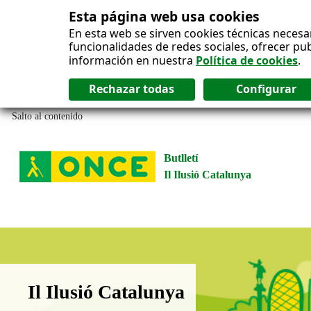
Esta página web usa cookies
En esta web se sirven cookies técnicas necesa
funcionalidades de redes sociales, ofrecer pu
información en nuestra
Política de cookies
.
Salto al contenido
Butlletí
Il Ilusió Catalunya
Boletín Il·lusió Catalunya
Il Ilusió Catalunya