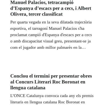
Manuel Palacios, tetracampió
d’Espanya d’escacs per a cecs, i Albert
Olivera, tercer classificat
Per quarta vegada en la seva dilatada trajectòria
esportiva, el tarragoní Manuel Palacios s'ha
proclamat campió d'Espanya d'escacs per a cecs
o amb discapacitat visual greu, presentant-se ja
com el jugador amb millor palmarès en la
història d'aquest esport. El podi d'honor el va
completar,en tercera posició, l'excampió Albert
Olivera, també de Tarragona.
Conclou el termini per presentar obres
al Concurs Literari Roc Boronat en
llengua catalana
L’ONCE Catalunya convoca cada any els premis
literaris en llengua catalana Roc Boronat en