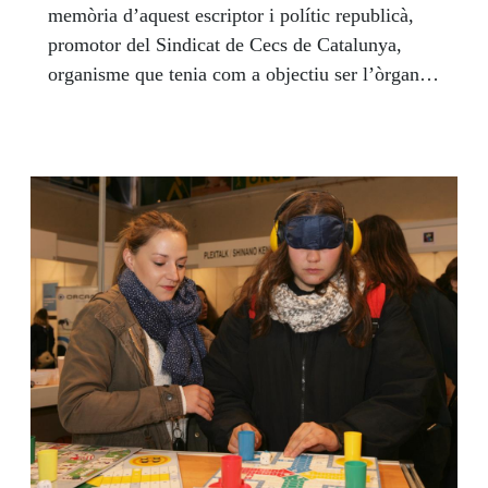
memòria d’aquest escriptor i polític republicà,
promotor del Sindicat de Cecs de Catalunya,
organisme que tenia com a objectiu ser l’òrgan
representatiu de tots els cecs catalans en temps
de la República. El 30 de novembre va finalitzar
el termini de presentació per participar a la 20a
edició del Concurs Literari Roc Boronat. Durant
el primer trimestre del 2018 es coneixeran els
guanyadors de l’edició d’enguany i tindrà lloc
l’acte de lliurament dels premis a l’Auditori
ONCE Catalunya