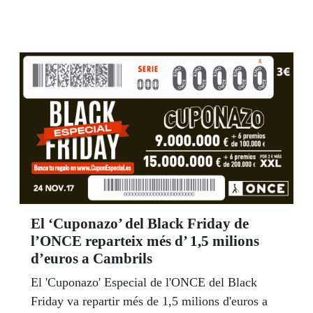
Guillén, impartió una sesión interactiva por
internet con profesores en la que ha hablado
cómo influyen las emociones en el aprendizaje.
Los objetivos de estas sesiones interactivas son
complementar el aporte didáctico que ya ofrece
el concurso escolar, con una formación actual y
constante para el profesorado; permitir al
profesorado plantear dudas sobre la temática que
el especialista imparta; y llegar a ser un referente
para los profesores, en lo que a formación se
refiere, considerando las sesiones como un valor
diferencial de otros concursos escolares.
El ‘Cuponazo’ del Black Friday de
l’ONCE reparteix més d’ 1,5 milions
d’euros a Cambrils
El 'Cuponazo' Especial de l'ONCE del Black
Friday va repartir més de 1,5 milions d'euros a