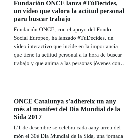
Fundación ONCE lanza #TúDecides,
un vídeo que valora la actitud personal
para buscar trabajo
Fundación ONCE, con el apoyo del Fondo
Social Europeo, ha lanzado #TúDecides, un
vídeo interactivo que incide en la importancia
que tiene la actitud personal a la hora de buscar
trabajo y que anima a las personas jóvenes con
discapacidad que quieren encontrarlo a acudir a
Inserta, la entidad para la formación y el empleo
de las personas con discapacidad de esta
fundación. El spot muestra cómo una misma
ONCE Catalunya s’adhereix un any
joven con discapacidad se enfrenta de dos
més al manifest del Dia Mundial de la
maneras distintas a la búsqueda de empleo y deja
Sida 2017
en manos del espectador el final de la historia.
L'1 de desembre se celebra cada aany arreu del
Pone en valor también el trabajo de Inserta, la
món el 30è Dia Mundial de la Sida, una jornada
entidad de Fundación ONCE para la formación y