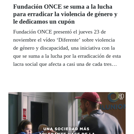
Fundación ONCE se suma a la lucha
para erradicar la violencia de género y
le dedicamos un cupón
Fundación ONCE presentó el jueves 23 de
noviembre el vídeo ‘Diferente’ sobre violencia
de género y discapacidad, una iniciativa con la
que se suma a la lucha por la erradicación de esta
lacra social que afecta a casi una de cada tres
mujeres con discapacidad. La ONCE dedicó su
cupón del sábado, 25 de noviembre, al Día
Internacional para la Eliminación de la Violencia
contra la Mujer. Este cupón difunde la nueva
imagen de la campaña #haysalida, rediseñada
con el objetivo de acercarse al mundo online
para que el mensaje llegue de manera viral a más
rincones de la sociedad.