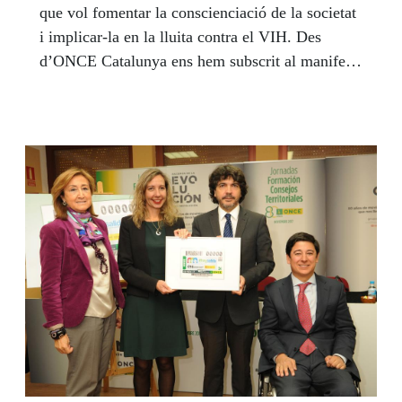
que vol fomentar la conscienciació de la societat
el empleo de las personas con discapacidad, y de
i implicar-la en la lluita contra el VIH. Des
su portal de empleo Por Talento.
d’ONCE Catalunya ens hem subscrit al manifest
del Dia Mundial de la Sida 2017. La campanya
d’aquest any, sota el lema “Un salt endavant cap
a la fi de la sida” vol fer especial èmfasi en el
compromís assumit per la comunitat
internacional de posar fi a l’epidèmia com a
amenaça per a la salut pública per al 2030,
objectiu que forma part de l’Agenda 2030 pel
Desenvolupament Sostenible, aprovada per
l’Assemblea de les Nacions Unides.