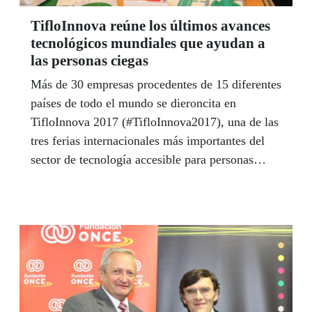
TifloInnova reúne los últimos avances
tecnológicos mundiales que ayudan a
las personas ciegas
Más de 30 empresas procedentes de 15 diferentes
países de todo el mundo se dieroncita en
TifloInnova 2017 (#TifloInnova2017), una de las
tres ferias internacionales más importantes del
sector de tecnología accesible para personas
ciegas, organizada en Madrid por el Centro de
Investigación, Desarrollo y Aplicación
Tiflotécnica (CIDAT) de la ONCE, entre el 17 al
19 de noviembre. Desfibriladores con voz; visión
artificial; impresoras 3D para planos en tiempo
real; programas que permiten estudiar
matemáticas...En TifloInnova 2017 se reunieron
fabricantes, desarrolladores, distribuidores,