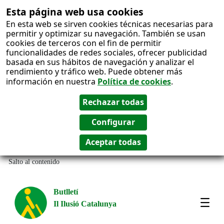
Esta página web usa cookies
En esta web se sirven cookies técnicas necesarias para
permitir y optimizar su navegación. También se usan
cookies de terceros con el fin de permitir
funcionalidades de redes sociales, ofrecer publicidad
basada en sus hábitos de navegación y analizar el
rendimiento y tráfico web. Puede obtener más
información en nuestra
Política de cookies
.
Salto al contenido
Butlletí
Il Ilusió Catalunya
Most