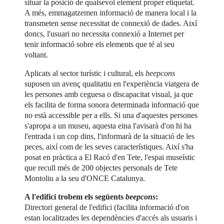
situar la posició de qualsevol element proper etiquetat.
A més, emmagatzemen informació de manera local i la
transmeten sense necessitat de connexió de dades. Així
doncs, l'usuari no necessita connexió a Internet per
tenir informació sobre els elements que té al seu
voltant.
Aplicats al sector turístic i cultural, els
beepcons
suposen un avenç qualitatiu en l'experiència viatgera de
les persones amb ceguesa o discapacitat visual, ja que
els facilita de forma sonora determinada informació que
no està accessible per a ells. Si una d'aquestes persones
s'apropa a un museu, aquesta eina l'avisarà d'on hi ha
l'entrada i un cop dins, l'informarà de la situació de les
peces, així com de les seves característiques. Així s'ha
posat en pràctica a El Racó d'en Tete, l'espai museístic
que recull més de 200 objectes personals de Tete
Montoliu a la seu d'ONCE Catalunya.
A l'edifici trobem els següents
beepcons
:
Directori general de l'edifici (facilita informació d'on
estan localitzades les dependències d'accés als usuaris i