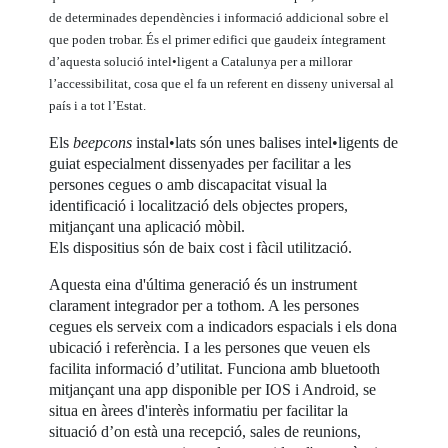
de determinades dependències i informació addicional sobre el
que poden trobar. És el primer edifici que gaudeix íntegrament
d’aquesta solució intel•ligent a Catalunya per a millorar
l’accessibilitat, cosa que el fa un referent en disseny universal al
país i a tot l’Estat.
Els
beepcons
instal•lats són unes balises intel•ligents de
guiat especialment dissenyades per facilitar a les
persones cegues o amb discapacitat visual la
identificació i localització dels objectes propers,
mitjançant una aplicació mòbil.
Els dispositius són de baix cost i fàcil utilització.
Aquesta eina d'última generació és un instrument
clarament integrador per a tothom. A les persones
cegues els serveix com a indicadors espacials i els dona
ubicació i referència. I a les persones que veuen els
facilita informació d’utilitat. Funciona amb bluetooth
mitjançant una app disponible per IOS i Android, se
situa en àrees d'interès informatiu per facilitar la
situació d’on està una recepció, sales de reunions,