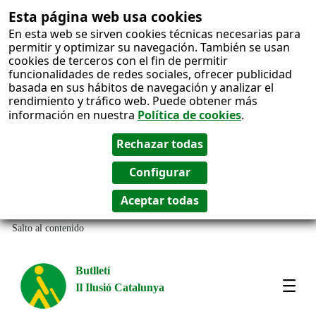
Esta página web usa cookies
En esta web se sirven cookies técnicas necesarias para
permitir y optimizar su navegación. También se usan
cookies de terceros con el fin de permitir
funcionalidades de redes sociales, ofrecer publicidad
basada en sus hábitos de navegación y analizar el
rendimiento y tráfico web. Puede obtener más
información en nuestra
Política de cookies
.
Salto al contenido
Butlletí
Il Ilusió Catalunya
Most