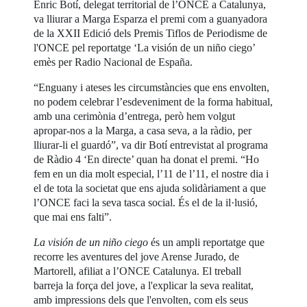
Enric Botí, delegat territorial de l’ONCE a Catalunya,
va lliurar a Marga Esparza el premi com a guanyadora
de la XXII Edició dels Premis Tiflos de Periodisme de
l'ONCE pel reportatge ‘La visión de un niño ciego’
emès per Radio Nacional de España.
“Enguany i ateses les circumstàncies que ens envolten,
no podem celebrar l’esdeveniment de la forma habitual,
amb una cerimònia d’entrega, però hem volgut
apropar-nos a la Marga, a casa seva, a la ràdio, per
lliurar-li el guardó”, va dir Botí entrevistat al programa
de Ràdio 4 ‘En directe’ quan ha donat el premi. “Ho
fem en un dia molt especial, l’11 de l’11, el nostre dia i
el de tota la societat que ens ajuda solidàriament a que
l’ONCE faci la seva tasca social. És el de la il·lusió,
que mai ens falti”.
La visión de un niño ciego
és un ampli reportatge que
recorre les aventures del jove Arense Jurado, de
Martorell, afiliat a l’ONCE Catalunya. El treball
barreja la força del jove, a l'explicar la seva realitat,
amb impressions dels que l'envolten, com els seus