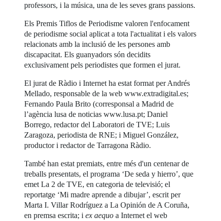
professors, i la música, una de les seves grans passions.
Els Premis Tiflos de Periodisme valoren l'enfocament
de periodisme social aplicat a tota l'actualitat i els valors
relacionats amb la inclusió de les persones amb
discapacitat. Els guanyadors són decidits
exclusivament pels periodistes que formen el jurat.
El jurat de Ràdio i Internet ha estat format per Andrés
Mellado, responsable de la web www.extradigital.es;
Fernando Paula Brito (corresponsal a Madrid de
l’agència lusa de noticias www.lusa.pt; Daniel
Borrego, redactor del Laboratori de TVE; Luis
Zaragoza, periodista de RNE; i Miguel González,
productor i redactor de Tarragona Ràdio.
També han estat premiats, entre més d'un centenar de
treballs presentats, el programa ‘De seda y hierro’, que
emet La 2 de TVE, en categoria de televisió; el
reportatge ‘Mi madre aprende a dibujar’, escrit per
Marta I. Villar Rodríguez a La Opinión de A Coruña,
en premsa escrita; i
ex aequo
a Internet el web