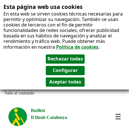
Esta página web usa cookies
En esta web se sirven cookies técnicas necesarias para
permitir y optimizar su navegación. También se usan
cookies de terceros con el fin de permitir
funcionalidades de redes sociales, ofrecer publicidad
basada en sus hábitos de navegación y analizar el
rendimiento y tráfico web. Puede obtener más
información en nuestra
Política de cookies
.
Salto al contenido
Butlletí
Il Ilusió Catalunya
Most