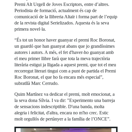
Premi Alt Urgell de Joves Escriptors, entre d’altres.
Periodista de formació, actualment és cap de
comunicació de la llibreria Altaïr i forma part de l’equip
de la revista digital Serielizados. Aquesta és la seva
primera novel·la.
“És tot un honor haver guanyar el premi Roc Boronat,
un guardó que han guanyat abans que jo grandíssimes
autores i autors. A més, el fet d'haver-ho guanyat amb
el meu primer llibre farà que tota la meva trajectòria
literària estigui ja lligada a aquest premi, que tot el meu
recorregut literari tingui com a punt de partida el Premi
Roc Boronat, el que ho fa encara més especial”,
subratllà Marc Cerrudo.
Quim Martínez va dedicar el premi, molt emocionat, a
la seva dona Sílvia. I va dir: "Experimento una barreja
de sensacions indescriptible. D'una banda, molta
alegria i felicitat, d'altra, encara no m'ho crec. Estic
molt orgullós de pertànyer a la família de l’ONCE”.