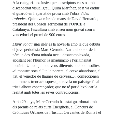
A la categoria exclusiva per a escriptors cecs o amb
discapacitat visual greu, Quim Martínez, se'n va endur
el guardó en l’apartat de prosa amb l’obra
Vides
trobades
. Quim va rebre de mans de David Bernardo,
president del Consell Territorial de l’ONCE a
Catalunya, l'escultura amb el seu nom gravat com a
vencedor i el premi de 900 euros.
Lluny vol dir mai més
és la novel·la amb la que debuta
el jove periodista Marc Cerrudo. Narra el dolor de la
pèrdua des d’una mirada neta i desacomplexada,
apostant per l’humor, la imaginació i l’originalitat
literària. Un conjunt de veus diferents i del tot insòlites
-el monstre sota el llit, la portera, el cotxe abandonat, el
gat, el venedor de llaunes de cervesa...-, confeccionen
un immens trencaclosques que revela un paisatge final
trist i alhora esperançador, que no té por d’explicar la
realitat amb totes les seves contradiccions.
Amb 29 anys, Marc Cerrudo ha estat guardonat amb
els premis de relats curts Energheia, el Concurs de
Cròniques Urbanes de l’Institut Cervantes de Roma i el