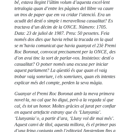
bé, estava llegint l’últim volum d’aquesta excel·lent
tetralogia quan d’entre les pàgines del llibre va caure
un tros de paper que em va cridar l’atenció. Era un
acudit del destí o simple i meravellosa casualitat? Es
tractava d’un dècim de la ONCE. Número: 1705.
Data: 23 de juliol de 1987. Preu: 50 pessetes. Feia
només dos dies que havia rebut la trucada en la qual
se m’havia comunicat que havia guanyat el 23è Premi
Roc Boronat, convocat precisament per la ONCE, des
d’on avui tinc la sort de parlar-vos. Insisteixo: destí o
casualitat? O potser només una excusa per iniciar
aquest parlament? La qüestió és que quan el vaig
trobar vaig somriure, i els somriures, quan els intentes
explicar més del compte, perden la seva màgia.
Guanyar el Premi Roc Boronat amb la meva primera
novel·la, no cal que ho digui, però a la vegada sí que
cal, és tot un honor. Moltes gràcies al jurat per confiar
en aquest artefacte estrany que és ‘Llunyania’.
‘Llunyania’ o, a partir d’ara, ‘Lluny vol dir mai més’.
Aquest canvi de títol, aquesta millora, és el primer pas
d’una feina conjunta amb l’editorial Amsterdam fins a