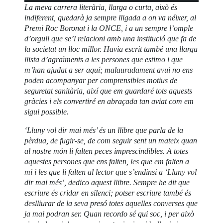
La meva carrera literària, llarga o curta, això és
indiferent, quedarà ja sempre lligada a on va néixer, al
Premi Roc Boronat i la ONCE, i a un sempre l’omple
d’orgull que se’l relacioni amb una institució que fa de
la societat un lloc millor. Havia escrit també una llarga
llista d’agraïments a les persones que estimo i que
m’han ajudat a ser aquí; malauradament avui no ens
poden acompanyar per comprensibles motius de
seguretat sanitària, així que em guardaré tots aquests
gràcies i els convertiré en abraçada tan aviat com em
sigui possible.
‘Lluny vol dir mai més’ és un llibre que parla de la
pèrdua, de fugir-se, de com seguir sent un mateix quan
al nostre món li falten peces imprescindibles. A totes
aquestes persones que ens falten, les que em falten a
mi i les que li falten al lector que s’endinsi a ‘Lluny vol
dir mai més’, dedico aquest llibre. Sempre he dit que
escriure és cridar en silenci; potser escriure també és
deslliurar de la seva presó totes aquelles converses que
ja mai podran ser. Quan recordo sé qui soc, i per això