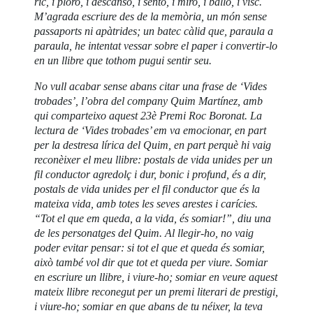
ric, i ploro, i descanso, i sento, i miro, i ballo, i visc.
M’agrada escriure des de la memòria, un món sense
passaports ni apàtrides; un batec càlid que, paraula a
paraula, he intentat vessar sobre el paper i convertir-lo
en un llibre que tothom pugui sentir seu.
No vull acabar sense abans citar una frase de ‘Vides
trobades’, l’obra del company Quim Martínez, amb
qui comparteixo aquest 23è Premi Roc Boronat. La
lectura de ‘Vides trobades’ em va emocionar, en part
per la destresa lírica del Quim, en part perquè hi vaig
reconèixer el meu llibre: postals de vida unides per un
fil conductor agredolç i dur, bonic i profund, és a dir,
postals de vida unides per el fil conductor que és la
mateixa vida, amb totes les seves arestes i carícies.
“Tot el que em queda, a la vida, és somiar!”, diu una
de les personatges del Quim. Al llegir-ho, no vaig
poder evitar pensar: si tot el que et queda és somiar,
això també vol dir que tot et queda per viure. Somiar
en escriure un llibre, i viure-ho; somiar en veure aquest
mateix llibre reconegut per un premi literari de prestigi,
i viure-ho; somiar en que abans de tu néixer, la teva