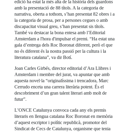
edició ha estat la més alta de la història dels guardons
amb la presentació de 88 títols. A la categoria de
narrativa, oberta a tothom, s’han presentat 82 obres i a
la categoria de prosa, per a persones cegues o amb
discapacitat visual greu, s’han presentat sis títols.
També va destacar la bona entesa amb l’Editorial
Amsterdam a l'hora d'impulsar el premi. “Ha estat una
gala d’entrega dels Roc Boronat diferent, però el que
no és diferent és la nostra passió per la cultura i la
literatura catalana”, va dir Botí.
Joan Carles Girbés, director editorial d’Ara Llibres i
Amsterdam i membre del jurat, va apuntar que amb
aquesta novel·la “originalíssima i trencadora, Marc
Cerrudo enceta una carrera literària potent. És el
descobriment d’un gran talent literari amb molt de
futur”.
L’ONCE Catalunya convoca cada any els premis
literaris en llengua catalana Roc Boronat en memòria
d’aquest escriptor i polític republicà, promotor del
Sindicat de Cecs de Catalunya, organisme que tenia