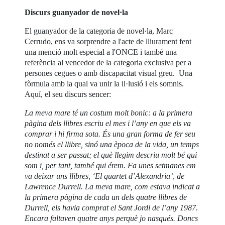
Discurs guanyador de novel·la
El guanyador de la categoria de novel·la, Marc
Cerrudo, ens va sorprendre a l'acte de lliurament fent
una menció molt especial a l'ONCE i també una
referència al vencedor de la categoria exclusiva per a
persones cegues o amb discapacitat visual greu. Una
fòrmula amb la qual va unir la il·lusió i els somnis.
Aquí, el seu discurs sencer:
La meva mare té un costum molt bonic: a la primera
pàgina dels llibres escriu el mes i l’any en que els va
comprar i hi firma sota. És una gran forma de fer seu
no només el llibre, sinó una època de la vida, un temps
destinat a ser passat; el què llegim descriu molt bé qui
som i, per tant, també qui érem. Fa unes setmanes em
va deixar uns llibres, ‘El quartet d’Alexandria’, de
Lawrence Durrell. La meva mare, com estava indicat a
la primera pàgina de cada un dels quatre llibres de
Durrell, els havia comprat el Sant Jordi de l’any 1987.
Encara faltaven quatre anys perquè jo nasqués. Doncs