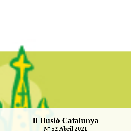
Boletín Il·lusió Catalunya
Il Ilusió Catalunya
Nº 52 Abril 2021