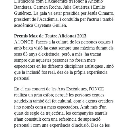
Distincions com a Acadèmics d'Honor a Antonio
Banderas, Carmen Roche, Julia Gutiérrez i Emilio
Gutiérrez. La gala va estar presidida per Jesús Cimarro,
president de l'Acadèmia, i conduïda per l'actriu i també
acadèmica Cayetana Guillén.
Premis Max de Teatre Aficionat 2013
A l'ONCE, l'accés a la cultura de les persones cegues i
amb baixa visió ha estat sempre una màxima durant els
seus 83 anys d'existència, però, a més, ha tractat
sempre que aquestes persones no fossin mers
espectadors en les diferents disciplines artístiques , sinó
que la inclusió fos real, des de la pròpia experiència
personal.
En el cas concret de les Arts Escèniques, l'ONCE
realitza un gran esforç perquè les persones cegues
gaudeixin també del fet cultural, com a agents creadors,
i no només com a mers espectadors. Amb més d'un
quart de segle de trajectòria, les companyies teatrals
s'han constituït com una referència de superació
personal i com una experiència d'inclusió. Des de les