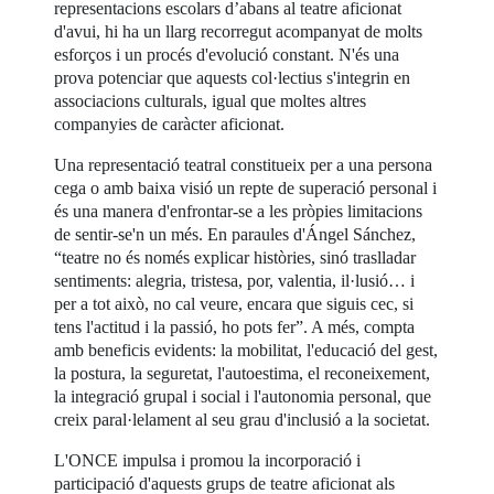
representacions escolars d’abans al teatre aficionat
d'avui, hi ha un llarg recorregut acompanyat de molts
esforços i un procés d'evolució constant. N'és una
prova potenciar que aquests col·lectius s'integrin en
associacions culturals, igual que moltes altres
companyies de caràcter aficionat.
Una representació teatral constitueix per a una persona
cega o amb baixa visió un repte de superació personal i
és una manera d'enfrontar-se a les pròpies limitacions
de sentir-se'n un més. En paraules d'Ángel Sánchez,
“teatre no és només explicar històries, sinó traslladar
sentiments: alegria, tristesa, por, valentia, il·lusió… i
per a tot això, no cal veure, encara que siguis cec, si
tens l'actitud i la passió, ho pots fer”. A més, compta
amb beneficis evidents: la mobilitat, l'educació del gest,
la postura, la seguretat, l'autoestima, el reconeixement,
la integració grupal i social i l'autonomia personal, que
creix paral·lelament al seu grau d'inclusió a la societat.
L'ONCE impulsa i promou la incorporació i
participació d'aquests grups de teatre aficionat als