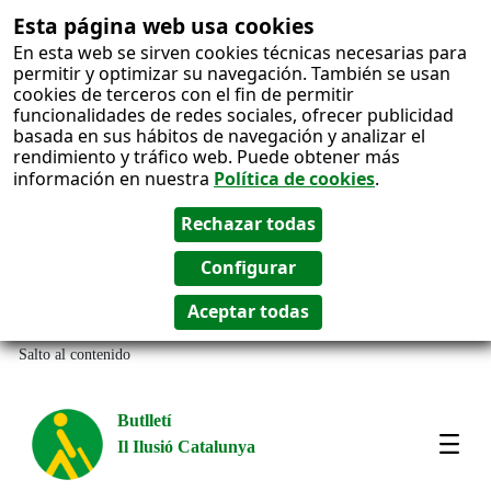
Esta página web usa cookies
En esta web se sirven cookies técnicas necesarias para
permitir y optimizar su navegación. También se usan
cookies de terceros con el fin de permitir
funcionalidades de redes sociales, ofrecer publicidad
basada en sus hábitos de navegación y analizar el
rendimiento y tráfico web. Puede obtener más
información en nuestra
Política de cookies
.
Salto al contenido
Butlletí
Il Ilusió Catalunya
Most