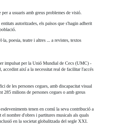
le per a usuaris amb greus problemes de visió.
entitats autoritzades, els països que s'hagin adherit
 població.
poesia, teatre i altres ... a revistes, textos
a ser impulsat per la Unió Mundial de Cecs (UMC) -
cedint així a la necessitat real de facilitar l'accés
fici de les persones cegues, amb discapacitat visual
ment 285 milions de persones cegues o amb greus
dos esdeveniments tenen en comú la seva contribució a
t el nombre d'obres i partitures musicals als quals
inclusió en la societat globalitzada del segle XXI.