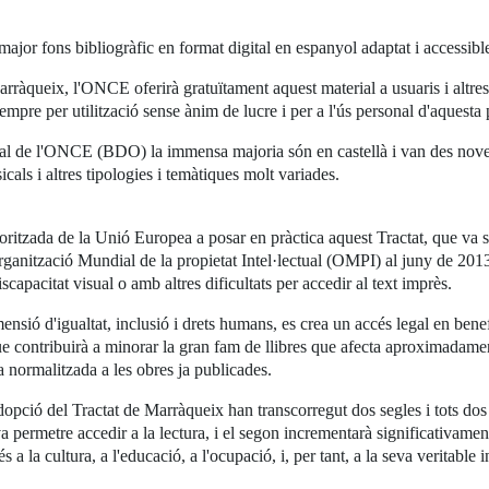
l major fons bibliogràfic en format digital en espanyol adaptat i accessib
arràqueix, l'ONCE oferirà gratuïtament aquest material a usuaris i altres 
sempre per utilització sense ànim de lucre i per a l'ús personal d'aquesta
al de l'ONCE (BDO) la immensa majoria són en castellà i van des novel·la, 
icals i altres tipologies i temàtiques molt variades.
toritzada de la Unió Europea a posar en pràctica aquest Tractat, que v
nització Mundial de la propietat Intel·lectual (OMPI) al juny de 2013, ac
capacitat visual o amb altres dificultats per accedir al text imprès.
ensió d'igualtat, inclusió i drets humans, es crea un accés legal en bene
, que contribuirà a minorar la gran fam de llibres que afecta aproximada
 normalitzada a les obres ja publicades.
a l'adopció del Tractat de Marràqueix han transcorregut dos segles i tots 
 va permetre accedir a la lectura, i el segon incrementarà significativamen
a la cultura, a l'educació, a l'ocupació, i, per tant, a la seva veritable 