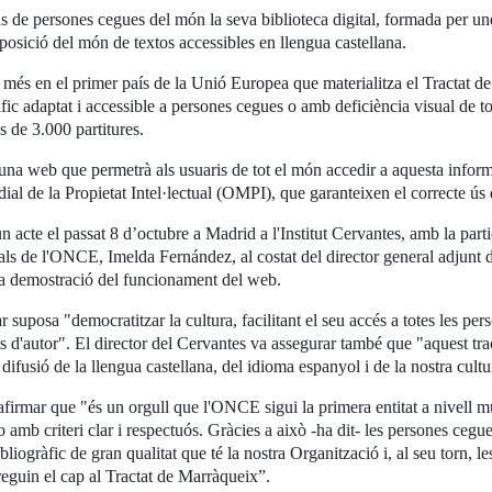
de persones cegues del món la seva biblioteca digital, formada per une
posició del món de textos accessibles en llengua castellana.
és en el primer país de la Unió Europea que materialitza el Tractat de M
àfic adaptat i accessible a persones cegues o amb deficiència visual de to
s de 3.000 partitures.
una web que permetrà als usuaris de tot el món accedir a aquesta inform
dial de la Propietat Intel·lectual (OMPI), que garanteixen el correcte ús 
n acte el passat 8 d’octubre a Madrid a l'Institut Cervantes, amb la partic
als de l'ONCE, Imelda Fernández, al costat del director general adjunt d
na demostració del funcionament del web.
suposa "democratitzar la cultura, facilitant el seu accés a totes les pe
s d'autor". El director del Cervantes va assegurar també que "aquest tract
la difusió de la llengua castellana, del idioma espanyol i de la nostra cultu
firmar que "és un orgull que l'ONCE sigui la primera entitat a nivell m
 so amb criteri clar i respectuós. Gràcies a això -ha dit- les persones ce
bliogràfic de gran qualitat que té la nostra Organització i, al seu torn, 
treguin el cap al Tractat de Marràqueix”.