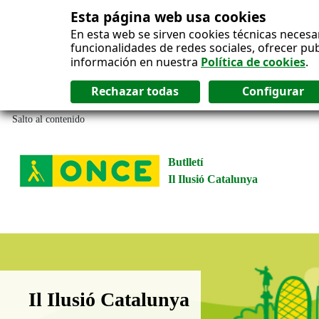
Esta página web usa cookies
En esta web se sirven cookies técnicas necesa
funcionalidades de redes sociales, ofrecer pu
información en nuestra
Política de cookies
.
Salto al contenido
Butlletí
Il Ilusió Catalunya
Boletín Il·lusió Catalunya
Il Ilusió Catalunya