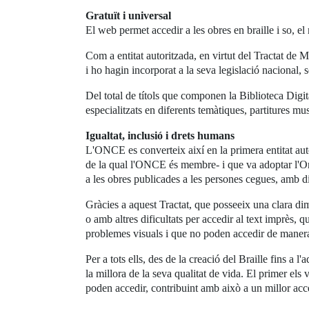
Gratuït i universal
El web permet accedir a les obres en braille i so, e
Com a entitat autoritzada, en virtut del Tractat de M
i ho hagin incorporat a la seva legislació nacional, 
Del total de títols que componen la Biblioteca Digit
especialitzats en diferents temàtiques, partitures mus
Igualtat, inclusió i drets humans
L'ONCE es converteix així en la primera entitat au
de la qual l'ONCE és membre- i que va adoptar l'Orga
a les obres publicades a les persones cegues, amb dis
Gràcies a aquest Tractat, que posseeix una clara dim
o amb altres dificultats per accedir al text imprès
problemes visuals i que no poden accedir de manera
Per a tots ells, des de la creació del Braille fins 
la millora de la seva qualitat de vida. El primer els
poden accedir, contribuint amb això a un millor accés 