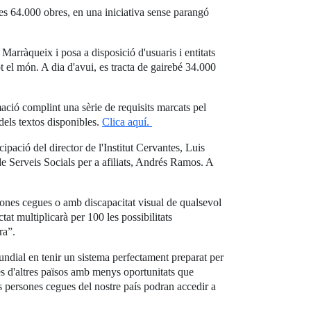
s 64.000 obres, en una iniciativa sense parangó
arràqueix i posa a disposició d'usuaris i entitats
t el món. A dia d'avui, es tracta de gairebé 34.000
ació complint una sèrie de requisits marcats pel
dels textos disponibles.
Clica aquí.
ipació del director de l'Institut Cervantes, Luis
e Serveis Socials per a afiliats, Andrés Ramos. A
rsones cegues o amb discapacitat visual de qualsevol
at multiplicarà per 100 les possibilitats
ra”.
undial en tenir un sistema perfectament preparat per
gues d'altres països amb menys oportunitats que
les persones cegues del nostre país podran accedir a