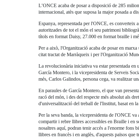
L’ONCE acaba de posar a disposició de 285 milions 
internacional, atès que suposa la major posada a dis
Espanya, representada per l'ONCE, es converteix a m
autoritzades de tot el món el seu patrimoni bibliogr
títols en format Daisy, 27.000 en format braille i mé
Per a això, l'Organització acaba de posar en marxa 
citat tractat de Marràqueix i per l'Organització Mun
La revolucionària iniciativa va estar presentada en u
García Montero, i la vicepresidenta de Serveis Soci
més, Carlos Galindos, persona cega, va realitzar u
En paraules de García Montero, el que van presentar 
racó del món, i des del respecte més absolut als dret
d'universalització del treball de l'Institut, basat en 
Per la seva banda, la vicepresidenta de l'ONCE va a
compartir i rebre llibres accessibles en Braille i en
nosaltres aquí, podran tenir accés a l'enorme fons bi
llibres en francès i en anglès, d'aquests països que 