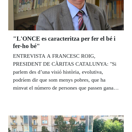
"L'ONCE es caracteritza per fer el bé i
fer-ho bé"
ENTREVISTA A FRANCESC ROIG,
PRESIDENT DE CÀRITAS CATALUNYA: "Si
parlem des d’una visió història, evolutiva,
podríem dir que som menys pobres, que ha
minvat el número de persones que passen gana o
que moren per determinades malalties, que la
democràcia està ara més implementada en
l’àmbit mundial que no pas fa quaranta anys;
però també podem dir que cada cop augmenta
més la desigualtat i que aquest sistema econòmic