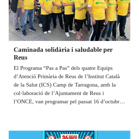
Caminada solidària i saludable per
Reus
El Programa “Pas a Pas” dels quatre Equips
d’Atenció Primària de Reus de l’Institut Català
de la Salut (ICS) Camp de Tarragona, amb la
col·laboració de l’Ajuntament de Reus i
l’ONCE, van programar pel passat 16 d’octubre,
una caminada solidària i saludable. La caminada
es va realitzar fent parelles de caminadors,
formades per integrants del “Pas a Pas” i
persones afiliades a l’ONCE de Reus i