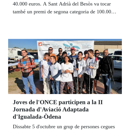
40.000 euros. A Sant Adrià del Besòs va tocar
també un premi de segona categoria de 100.000
euros. En total, l’ONCE donà t a tot l’Estat 11
milions d’euros amb premis a Burgos, Granada,
Galicia, Madrid, Huelva i Dos Hermanas
(Sevilla).
Joves de l'ONCE participen a la II
Jornada d'Aviació Adaptada
d'Igualada-Òdena
Dissabte 5 d'octubre un grup de persones cegues