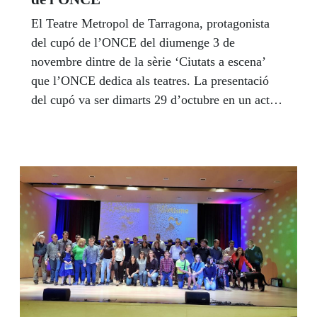
El Teatre Metropol de Tarragona, protagonista
del cupó de l’ONCE del diumenge 3 de
novembre dintre de la sèrie ‘Ciutats a escena’
que l’ONCE dedica als teatres. La presentació
del cupó va ser dimarts 29 d’octubre en un acte
en el qual van intervenir Pau Ricomà, alcalde de
l’Ajuntament de Tarragona; Enric Botí, delegat
territorial de l’ONCE a Catalunya; Rafaela
Pérez, vicepresidenta del Consell Territorial de
l’ONCE Catalunya i Raquel Saavedra, directora
de l’ONCE a Tarragona.