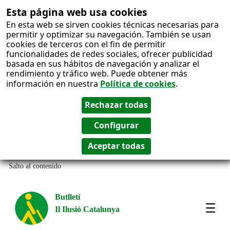
Esta página web usa cookies
En esta web se sirven cookies técnicas necesarias para
permitir y optimizar su navegación. También se usan
cookies de terceros con el fin de permitir
funcionalidades de redes sociales, ofrecer publicidad
basada en sus hábitos de navegación y analizar el
rendimiento y tráfico web. Puede obtener más
información en nuestra
Política de cookies
.
Salto al contenido
Butlletí
Il Ilusió Catalunya
Most