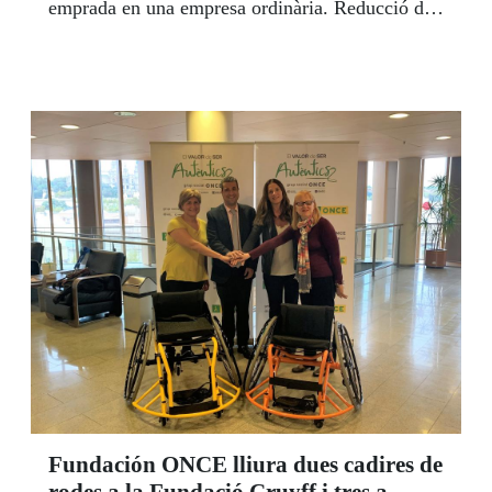
emprada en una empresa ordinària. Reducció de
l'exclusió social de les persones amb
discapacitat, millora en la gestió de les persones
de les empreses i disminució de la despesa de les
administracions públiques són algunes de les
conseqüències de les polítiques d'integració
laboral que duen a terme les empreses.
Fundación ONCE lliura dues cadires de
rodes a la Fundació Cruyff i tres a