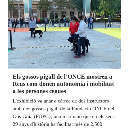
de capitalisme desenfrenat cada cop condemna
més milions de persones a l’exclusió social".
Els gossos pigall de l’ONCE mostren a
Reus com donen autonomia i mobilitat
a les persones cegues
L'exhibició va anar a càrrec de dos instructors
amb dos gossos pigall de la Fundació ONCE del
Gos Guia (FOPG), una institució que en els seus
29 anys d'història ha facilitat més de 2.500