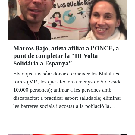
Marcos Bajo, atleta afiliat a l’ONCE, a
punt de completar la “III Volta
Solidària a Espanya”
Els objectius són: donar a conèixer les Malalties
Rares (MR, les que afecten a menys de 5 de cada
10.000 persones); animar a les persones amb
discapacitat a practicar esport saludable; eliminar
les barreres socials i acostar a la població la
realitat dels pacients i familiars de MR. També
pretén recaptar fons per a la continuïtat de les
investigacions.