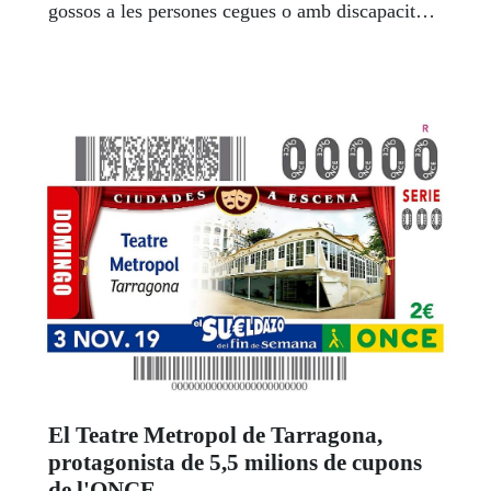
gossos a les persones cegues o amb discapacitat
visual, i que han convertit aquests animals en un
veí més al costat dels ciutadans catalans. A
l’actualitat a Catalunya hi ha 189 gossos pigall
en actiu: 156 a Barcelona, 18 a Tarragona, 14 a
Girona i 1 a Lleida. L’exhibició va estar
presidida per Montserrat Vilella, regidora de
Benestar Social de l’Ajuntament de Reus. Es va
posar un antifaç i va fer una petita part del circuit
amb un gos pigall. Per part de l’ONCE hi van ser
Rafaela Pérez, vicepresidenta primera del
Consell Territorial de l’ONCE a Catalunya i
Arantxa Vallespi, directora de l’agència de
l’ONCE a Reus.
El Teatre Metropol de Tarragona,
protagonista de 5,5 milions de cupons
de l'ONCE