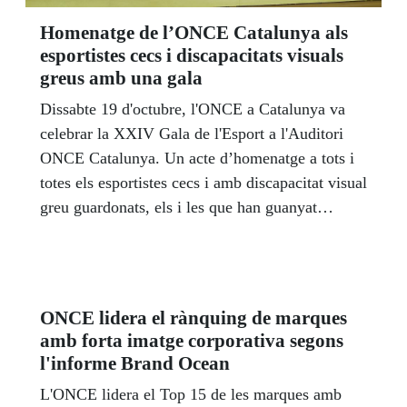
Homenatge de l’ONCE Catalunya als
esportistes cecs i discapacitats visuals
greus amb una gala
Dissabte 19 d'octubre, l'ONCE a Catalunya va
celebrar la XXIV Gala de l'Esport a l'Auditori
ONCE Catalunya. Un acte d’homenatge a tots i
totes els esportistes cecs i amb discapacitat visual
greu guardonats, els i les que han guanyat
medalles a Campionats del Món, d’Europa,
d’Espanya i als que ja han aconseguit mínima
paralímpica. I també als seus entrenadors, tècnics
i guies. També vam aplaudir els campions de
ONCE lidera el rànquing de marques
Catalunya. Va ser una jornada festiva en què
amb forta imatge corporativa segons
l'esport professional, l'esport de base i formació
l'informe Brand Ocean
es van donar la mà.
L'ONCE lidera el Top 15 de les marques amb