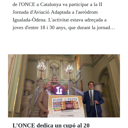
de l'ONCE a Catalunya va participar a la II
Jornada d'Aviació Adaptada a l'aeròdrom
Igualada-Òdena. L'activitat estava adreçada a
joves d'entre 18 i 30 anys, que durant la jornada
d'aviació adaptada per a persones amb
discapacitat van poder pujar als avions i
avionetes ... i volar.
L’ONCE dedica un cupó al 20