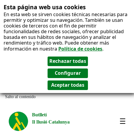
Esta página web usa cookies
En esta web se sirven cookies técnicas necesarias para
permitir y optimizar su navegación. También se usan
cookies de terceros con el fin de permitir
funcionalidades de redes sociales, ofrecer publicidad
basada en sus hábitos de navegación y analizar el
rendimiento y tráfico web. Puede obtener más
información en nuestra
Política de cookies
.
Salto al contenido
Butlletí
Il Ilusió Catalunya
Most