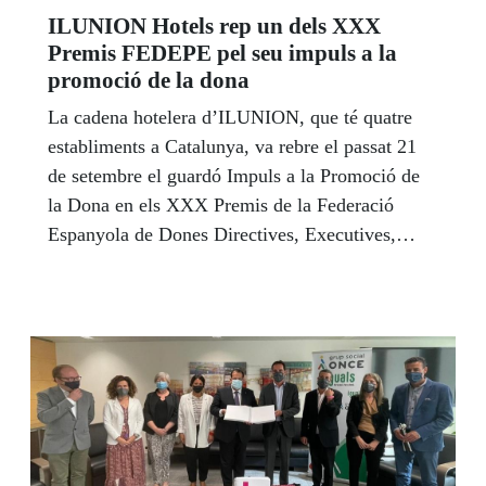
ILUNION Hotels rep un dels XXX
Premis FEDEPE pel seu impuls a la
promoció de la dona
La cadena hotelera d’ILUNION, que té quatre
establiments a Catalunya, va rebre el passat 21
de setembre el guardó Impuls a la Promoció de
la Dona en els XXX Premis de la Federació
Espanyola de Dones Directives, Executives,
Professionals i Empresàries (FEDEPE), en una
gala celebrada a l'Estadi Wanda Metropolità i
presidida per la vicepresidenta primera i ministra
d'Afers Econòmics i Transformació Digital,
Nadia Calviño.