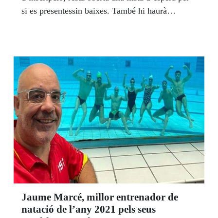
si es presentessin baixes. També hi haurà
activitats a la Biblioteca mitjançant la plataforma
Zoom i si les circumstàncies ho permeten es
faran sessions mixtes amb el límit d’aforament
que marquin les autoritats sanitàries.
Jaume Marcé, millor entrenador de
natació de l’any 2021 pels seus