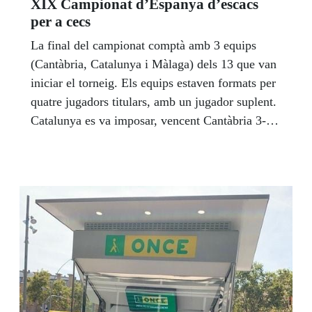
XIX Campionat d’Espanya d’escacs
per a cecs
La final del campionat comptà amb 3 equips
(Cantàbria, Catalunya i Màlaga) dels 13 que van
iniciar el torneig. Els equips estaven formats per
quatre jugadors titulars, amb un jugador suplent.
Catalunya es va imposar, vencent Cantàbria 3-1
les dues vegades i van guanyar a Màlaga també
les dues vegades 3-1.