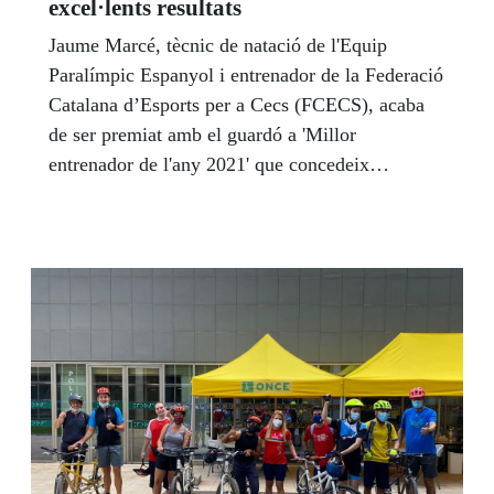
excel·lents resultats
Jaume Marcé, tècnic de natació de l'Equip
Paralímpic Espanyol i entrenador de la Federació
Catalana d’Esports per a Cecs (FCECS), acaba
de ser premiat amb el guardó a 'Millor
entrenador de l'any 2021' que concedeix
l'Associació de Tècnics de Natació (AETN)
després dels excel·lents resultats aconseguits pels
seus nedadors durant tot aquest 2021. A l’ONCE
Catalunya, Marcé té una empenta inoblidable, ja
que és entrenador dels esportistes cecs de la
(FCECS) des del 1999, any en que va néixer la
Federació.