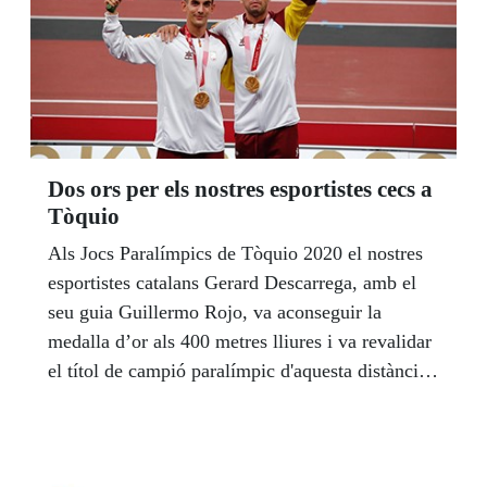
Dos ors per els nostres esportistes cecs a
Tòquio
Als Jocs Paralímpics de Tòquio 2020 el nostres
esportistes catalans Gerard Descarrega, amb el
seu guia Guillermo Rojo, va aconseguir la
medalla d’or als 400 metres lliures i va revalidar
el títol de campió paralímpic d'aquesta distància
que va obtenir a Rio 2016. I el debutant Yassine
Ouhdadi, va guanyar la medalla d’or als 5.000
metres, amb rècord d’Europa inclòs. La resta