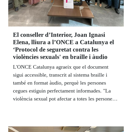
El conseller d’Interior, Joan Ignasi
Elena, lliura a l’ONCE a Catalunya el
‘Protocol de seguretat contra les
violències sexuals' en braille i àudio
L'ONCE Catalunya agraeix que el document
sigui accessible, transcrit al sistema braille i
també en format àudio, perquè les persones
cegues estiguin perfectament informades. "La
violència sexual pot afectar a totes les persones
sense exclusió, amb i sense discapacitat. Per
això, cal que el missatge arribi a tothom de
manera ben clara i entenedora", apuntà Enric
Botí, delegat territorial d'ONCE Catalunya. A