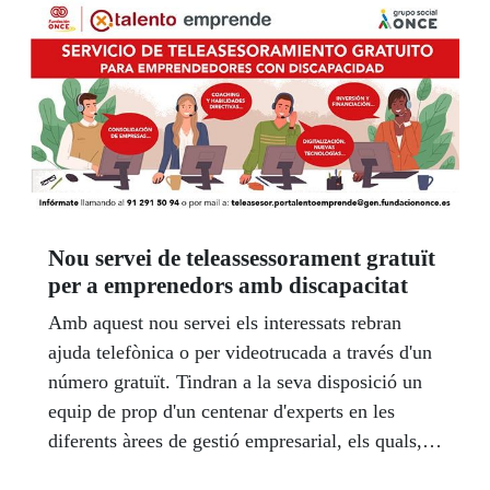
d’esportistes cecs i amb discapacitat visual de
Catalunya van tenir meritòries classificacions:
Xavier Porras, 5è en salt de llargada (diploma);
Pepi Benítez, 11a amb l’equip de rem (diploma;
Youssef Eladaoui, 6è amb l’equip espanyol de
futbol sala i Mari Carmen Paredes i el seu guia
va finalitzar en novena posició a la Marató
(diploma).
Nou servei de teleassessorament gratuït
per a emprenedors amb discapacitat
Amb aquest nou servei els interessats rebran
ajuda telefònica o per videotrucada a través d'un
número gratuït. Tindran a la seva disposició un
equip de prop d'un centenar d'experts en les
diferents àrees de gestió empresarial, els quals,
de forma immediata, els ajudaran a resoldre