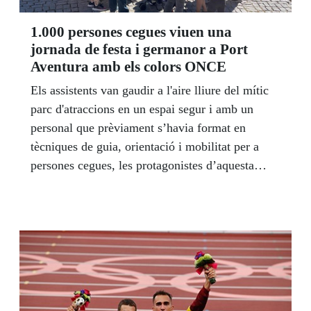
1.000 persones cegues viuen una
jornada de festa i germanor a Port
Aventura amb els colors ONCE
Els assistents van gaudir a l'aire lliure del mític
parc d'atraccions en un espai segur i amb un
personal que prèviament s’havia format en
tècniques de guia, orientació i mobilitat per a
persones cegues, les protagonistes d’aquesta
diada.Van deixar anar la seva adrenalina, van
pujar i baixar de les diferents atraccions, van
donar voltes a gran velocitat...una jornda de festa
inclusiva i d'aventures per recordar sempre.