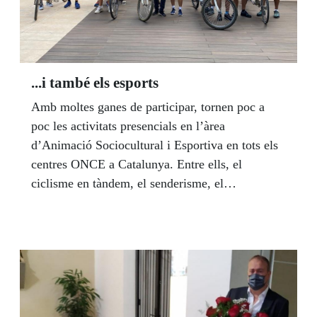
...i també els esports
Amb moltes ganes de participar, tornen poc a
poc les activitats presencials en l’àrea
d’Animació Sociocultural i Esportiva en tots els
centres ONCE a Catalunya. Entre ells, el
ciclisme en tàndem, el senderisme, el
goalball...La Unitat de Cultura i Esports
conjuntament amb la Federació Catalana per a
Cecs i Deficients Visuals, ofereix a tots els
afiliats a l’ONCE la possibilitat de fer esport.