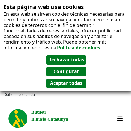
Esta página web usa cookies
En esta web se sirven cookies técnicas necesarias para
permitir y optimizar su navegación. También se usan
cookies de terceros con el fin de permitir
funcionalidades de redes sociales, ofrecer publicidad
basada en sus hábitos de navegación y analizar el
rendimiento y tráfico web. Puede obtener más
información en nuestra
Política de cookies
.
Salto al contenido
Butlletí
Il Ilusió Catalunya
Most