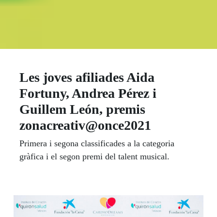
Boletín Il·lusió
Les joves afiliades Aida
Fortuny, Andrea Pérez i
Guillem León, premis
zonacreativ@once2021
Primera i segona classificades a la categoria
gràfica i el segon premi del talent musical.