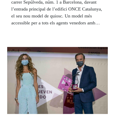
carrer Sepúlveda, núm. 1 a Barcelona, davant
l’entrada principal de l’edifici ONCE Catalunya,
el seu nou model de quiosc. Un model més
accessible per a tots els agents venedors amb
discapacitat, més ecològic per la tipologia de
productes de construcció i els seus consums i que
facilita la comunicació amb el públic. El van
inaugurar Jaume Collboni, primer tinent
d’alcalde de Barcelona; Joan Ramon Riera,
regidor d’Infància, Joventut i Persones Grans i
president l’Institut Municipal de Persones amb
Discapacitat (IMPD); Enric Botí, delegat
territorial de l’ONCE a Catalunya; David
Bernardo, president del Consell Territorial de
l’ONCE a Catalunya i el venedor dels productes
de joc d’aquest quiosc, Eric Villalón.