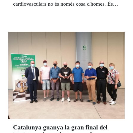
cardiovasculars no és només cosa d'homes. És
igualment de dones. I de totes les dones, sense
exclusió. Per això cal que el missatge arribi a
tothom de manera ben clara i entenedora",
apunta Maria de la Sierra López, vicepresidenta
del Consell Territorial d'ONCE Catalunya.
Catalunya guanya la gran final del