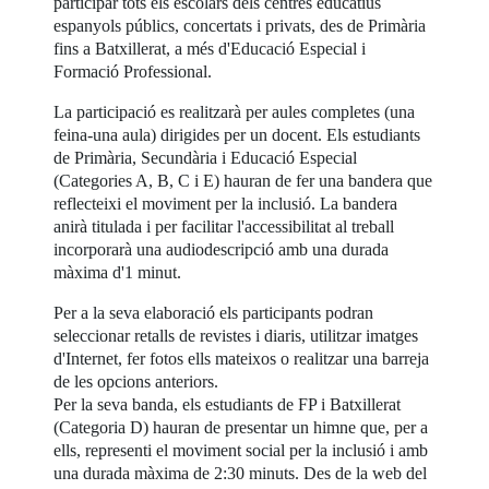
participar tots els escolars dels centres educatius
espanyols públics, concertats i privats, des de Primària
fins a Batxillerat, a més d'Educació Especial i
Formació Professional.
La participació es realitzarà per aules completes (una
feina-una aula) dirigides per un docent. Els estudiants
de Primària, Secundària i Educació Especial
(Categories A, B, C i E) hauran de fer una bandera que
reflecteixi el moviment per la inclusió. La bandera
anirà titulada i per facilitar l'accessibilitat al treball
incorporarà una audiodescripció amb una durada
màxima d'1 minut.
Per a la seva elaboració els participants podran
seleccionar retalls de revistes i diaris, utilitzar imatges
d'Internet, fer fotos ells mateixos o realitzar una barreja
de les opcions anteriors.
Per la seva banda, els estudiants de FP i Batxillerat
(Categoria D) hauran de presentar un himne que, per a
ells, representi el moviment social per la inclusió i amb
una durada màxima de 2:30 minuts. Des de la web del