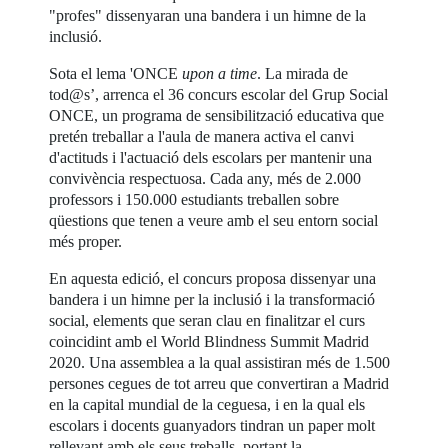
"profes" dissenyaran una bandera i un himne de la
inclusió.
Sota el lema 'ONCE
upon a time
. La mirada de
tod@s’, arrenca el 36 concurs escolar del Grup Social
ONCE, un programa de sensibilització educativa que
pretén treballar a l'aula de manera activa el canvi
d'actituds i l'actuació dels escolars per mantenir una
convivència respectuosa. Cada any, més de 2.000
professors i 150.000 estudiants treballen sobre
qüestions que tenen a veure amb el seu entorn social
més proper.
En aquesta edició, el concurs proposa dissenyar una
bandera i un himne per la inclusió i la transformació
social, elements que seran clau en finalitzar el curs
coincidint amb el World Blindness Summit Madrid
2020. Una assemblea a la qual assistiran més de 1.500
persones cegues de tot arreu que convertiran a Madrid
en la capital mundial de la ceguesa, i en la qual els
escolars i docents guanyadors tindran un paper molt
rellevant amb els seus treballs, portant la