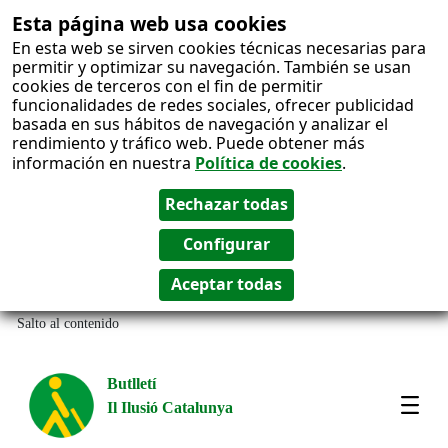
Esta página web usa cookies
En esta web se sirven cookies técnicas necesarias para
permitir y optimizar su navegación. También se usan
cookies de terceros con el fin de permitir
funcionalidades de redes sociales, ofrecer publicidad
basada en sus hábitos de navegación y analizar el
rendimiento y tráfico web. Puede obtener más
información en nuestra
Política de cookies
.
Salto al contenido
Butlletí
Il Ilusió Catalunya
Most