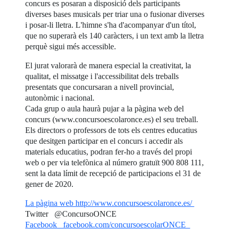
concurs es posaran a disposició dels participants
diverses bases musicals per triar una o fusionar diverses
i posar-li lletra. L'himne s'ha d'acompanyar d'un títol,
que no superarà els 140 caràcters, i un text amb la lletra
perquè sigui més accessible.
El jurat valorarà de manera especial la creativitat, la
qualitat, el missatge i l'accessibilitat dels treballs
presentats que concursaran a nivell provincial,
autonòmic i nacional.
Cada grup o aula haurà pujar a la pàgina web del
concurs (www.concursoescolaronce.es) el seu treball.
Els directors o professors de tots els centres educatius
que desitgen participar en el concurs i accedir als
materials educatius, podran fer-ho a través del propi
web o per via telefònica al número gratuït 900 808 111,
sent la data límit de recepció de participacions el 31 de
gener de 2020.
La pàgina web http://www.concursoescolaronce.es/
Twitter @ConcursoONCE
Facebook facebook.com/concursoescolarONCE