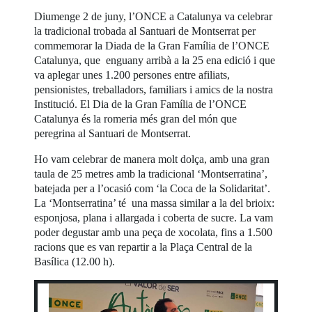
Diumenge 2 de juny, l’ONCE a Catalunya va celebrar
la tradicional trobada al Santuari de Montserrat per
commemorar la Diada de la Gran Família de l’ONCE
Catalunya, que enguany arribà a la 25 ena edició i que
va aplegar unes 1.200 persones entre afiliats,
pensionistes, treballadors, familiars i amics de la nostra
Institució. El Dia de la Gran Família de l’ONCE
Catalunya és la romeria més gran del món que
peregrina al Santuari de Montserrat.
Ho vam celebrar de manera molt dolça, amb una gran
taula de 25 metres amb la tradicional ‘Montserratina’,
batejada per a l’ocasió com ‘la Coca de la Solidaritat’.
La ‘Montserratina’ té una massa similar a la del brioix:
esponjosa, plana i allargada i coberta de sucre. La vam
poder degustar amb una peça de xocolata, fins a 1.500
racions que es van repartir a la Plaça Central de la
Basílica (12.00 h).