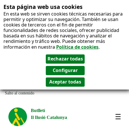
Esta página web usa cookies
En esta web se sirven cookies técnicas necesarias para
permitir y optimizar su navegación. También se usan
cookies de terceros con el fin de permitir
funcionalidades de redes sociales, ofrecer publicidad
basada en sus hábitos de navegación y analizar el
rendimiento y tráfico web. Puede obtener más
información en nuestra
Política de cookies
.
Salto al contenido
Butlletí
Il Ilusió Catalunya
Most